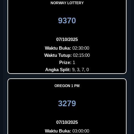
NORWAY LOTTERY
9370
07/10/2025
Waktu Buka:
02:30:00
Waktu Tutup:
02:15:00
Prize:
1
Angka Split:
9, 3, 7, 0
OREGON 1 PM
3279
07/10/2025
Waktu Buka:
03:00:00