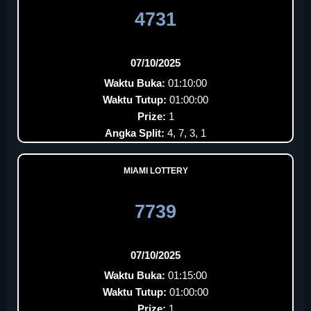
4731
07/10/2025
Waktu Buka:
01:10:00
Waktu Tutup:
01:00:00
Prize:
1
Angka Split:
4, 7, 3, 1
MIAMI LOTTERY
7739
07/10/2025
Waktu Buka:
01:15:00
Waktu Tutup:
01:00:00
Prize:
1