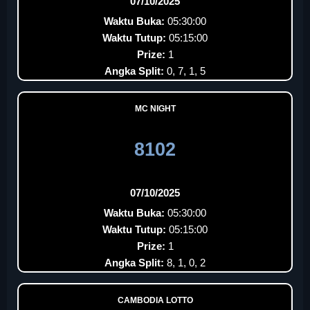
07/10/2025
Waktu Buka:
05:30:00
Waktu Tutup:
05:15:00
Prize:
1
Angka Split:
0, 7, 1, 5
MC NIGHT
8102
07/10/2025
Waktu Buka:
05:30:00
Waktu Tutup:
05:15:00
Prize:
1
Angka Split:
8, 1, 0, 2
CAMBODIA LOTTO