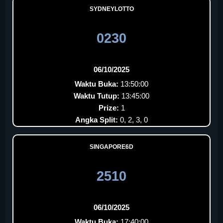
SYDNEYLOTTO
0230
06/10/2025
Waktu Buka:
13:50:00
Waktu Tutup:
13:45:00
Prize:
1
Angka Split:
0, 2, 3, 0
SINGAPORE6D
2510
06/10/2025
Waktu Buka:
17:40:00