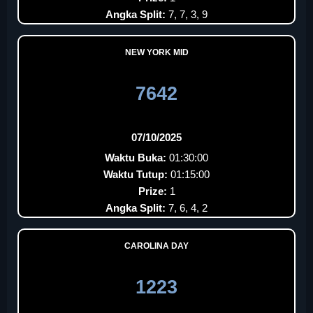
Angka Split:
7, 7, 3, 9
NEW YORK MID
7642
07/10/2025
Waktu Buka:
01:30:00
Waktu Tutup:
01:15:00
Prize:
1
Angka Split:
7, 6, 4, 2
CAROLINA DAY
1223