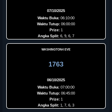
07/10/2025
Waktu Buka:
06:10:00
Waktu Tutup:
06:00:00
Prize:
1
Angka Split:
6, 9, 6, 7
WASHINGTON4 EVE
1763
06/10/2025
Waktu Buka:
07:00:00
Waktu Tutup:
06:45:00
Prize:
1
Angka Split:
1, 7, 6, 3