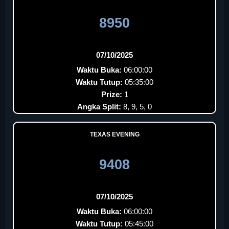
8950
07/10/2025
Waktu Buka:
06:00:00
Waktu Tutup:
05:35:00
Prize:
1
Angka Split:
8, 9, 5, 0
TEXAS EVENING
9408
07/10/2025
Waktu Buka:
06:00:00
Waktu Tutup:
05:45:00