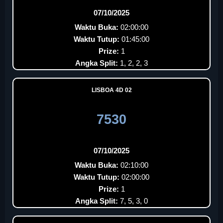
07/10/2025
Waktu Buka:
02:00:00
Waktu Tutup:
01:45:00
Prize:
1
Angka Split:
1, 2, 2, 3
LISBOA 4D 02
7530
07/10/2025
Waktu Buka:
02:10:00
Waktu Tutup:
02:00:00
Prize:
1
Angka Split:
7, 5, 3, 0