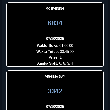
MC EVENING
6834
07/10/2025
Waktu Buka:
01:00:00
Waktu Tutup:
00:45:00
Prize:
1
Angka Split:
6, 8, 3, 4
VIRGINIA DAY
3342
07/10/2025