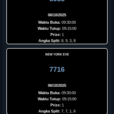
06/10/2025
Waktu Buka:
09:30:00
Waktu Tutup:
09:15:00
Prize:
1
Angka Split:
8, 9, 3, 8
NEW YORK EVE
7716
06/10/2025
Waktu Buka:
09:30:00
Waktu Tutup:
09:15:00
Prize:
1
Angka Split:
7, 7, 1, 6