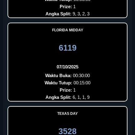
Prize:
1
Angka Split:
9, 3, 2, 3
FLORIDA MIDDAY
6119
07/10/2025
Waktu Buka:
00:30:00
Waktu Tutup:
00:15:00
Prize:
1
Angka Split:
6, 1, 1, 9
TEXAS DAY
3528