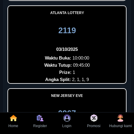
ATLANTA LOTTERY
2119
03/10/2025
Waktu Buka:
10:00:00
Waktu Tutup:
09:45:00
Prize:
1
Angka Split:
2, 1, 1, 9
NEW JERSEY EVE
0967
Home
Register
Login
Promosi
Hubungi kami
03/10/2025