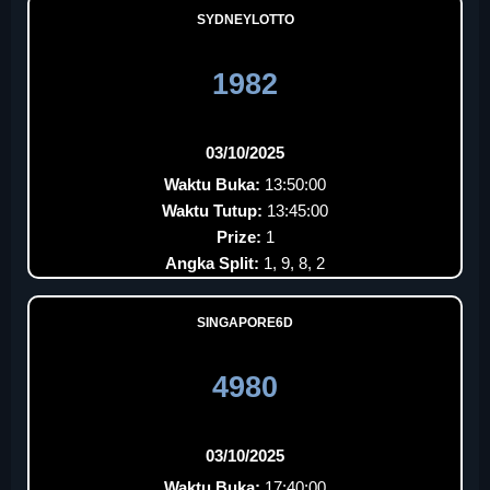
SYDNEYLOTTO
1982
03/10/2025
Waktu Buka:
13:50:00
Waktu Tutup:
13:45:00
Prize:
1
Angka Split:
1, 9, 8, 2
SINGAPORE6D
4980
03/10/2025
Waktu Buka:
17:40:00