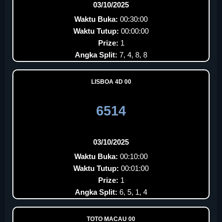
03/10/2025
Waktu Buka:
00:30:00
Waktu Tutup:
00:00:00
Prize:
1
Angka Split:
7, 4, 8, 8
LISBOA 4D 00
6514
03/10/2025
Waktu Buka:
00:10:00
Waktu Tutup:
00:01:00
Prize:
1
Angka Split:
6, 5, 1, 4
TOTO MACAU 00