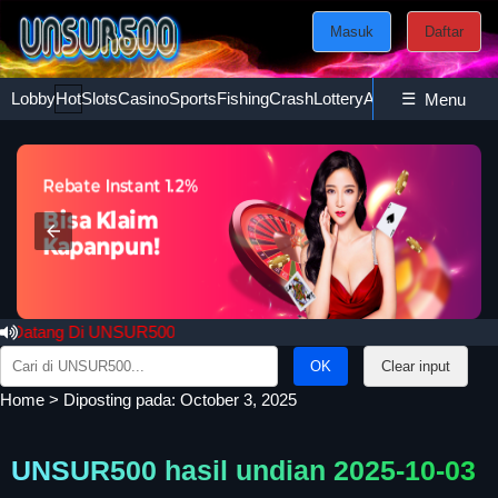
Masuk
Daftar
Lobby
Hot
Slots
Casino
Sports
Fishing
Crash
Lottery
Ayam
☰
Poker
Esport
Menu
tang Di UNSUR500
Search
Clear input
for:
Home
>
Diposting pada: October 3, 2025
UNSUR500 hasil undian 2025-10-03