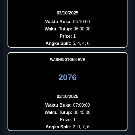
03/10/2025
Waktu Buka:
06:10:00
Waktu Tutup:
06:00:00
Prize:
1
Angka Split:
5, 4, 4, 6
WASHINGTON4 EVE
2076
03/10/2025
Waktu Buka:
07:00:00
Waktu Tutup:
06:45:00
Prize:
1
Angka Split:
2, 0, 7, 6