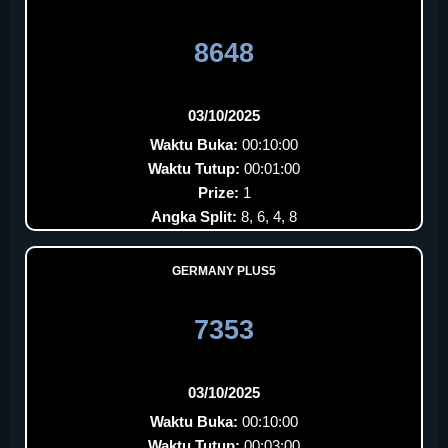
8648
03/10/2025
Waktu Buka:
00:10:00
Waktu Tutup:
00:01:00
Prize:
1
Angka Split:
8, 6, 4, 8
GERMANY PLUS5
7353
03/10/2025
Waktu Buka:
00:10:00
Waktu Tutup:
00:03:00