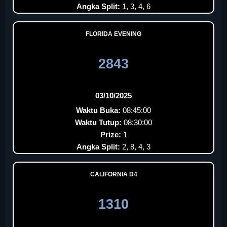
Angka Split:
1, 3, 4, 6
FLORIDA EVENING
2843
03/10/2025
Waktu Buka:
08:45:00
Waktu Tutup:
08:30:00
Prize:
1
Angka Split:
2, 8, 4, 3
CALIFORNIA D4
1310