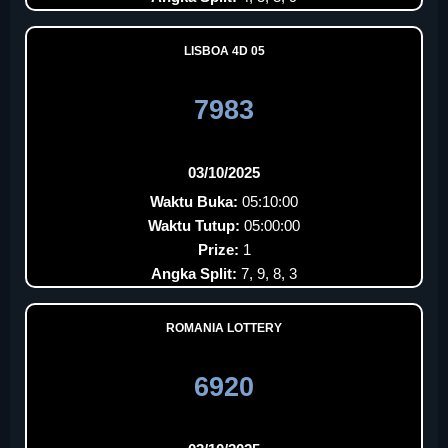
LISBOA 4D 05
7983
03/10/2025
Waktu Buka:
05:10:00
Waktu Tutup:
05:00:00
Prize:
1
Angka Split:
7, 9, 8, 3
ROMANIA LOTTERY
6920