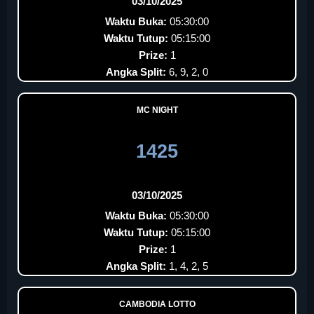
03/10/2025
Waktu Buka:
05:30:00
Waktu Tutup:
05:15:00
Prize:
1
Angka Split:
6, 9, 2, 0
MC NIGHT
1425
03/10/2025
Waktu Buka:
05:30:00
Waktu Tutup:
05:15:00
Prize:
1
Angka Split:
1, 4, 2, 5
CAMBODIA LOTTO