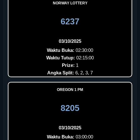
NORWAY LOTTERY
6237
03/10/2025
Waktu Buka:
02:30:00
Waktu Tutup:
02:15:00
Prize:
1
Angka Split:
6, 2, 3, 7
OREGON 1 PM
8205
03/10/2025
Waktu Buka:
03:00:00