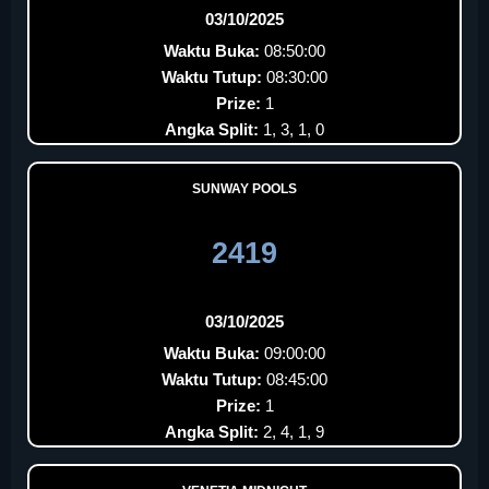
03/10/2025
Waktu Buka:
08:50:00
Waktu Tutup:
08:30:00
Prize:
1
Angka Split:
1, 3, 1, 0
SUNWAY POOLS
2419
03/10/2025
Waktu Buka:
09:00:00
Waktu Tutup:
08:45:00
Prize:
1
Angka Split:
2, 4, 1, 9