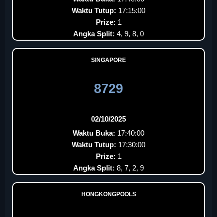
Waktu Tutup:
17:15:00
Prize:
1
Angka Split:
4, 9, 8, 0
SINGAPORE
8729
02/10/2025
Waktu Buka:
17:40:00
Waktu Tutup:
17:30:00
Prize:
1
Angka Split:
8, 7, 2, 9
HONGKONGPOOLS