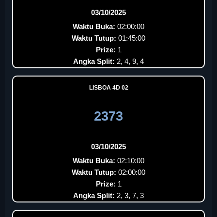
03/10/2025
Waktu Buka:
02:00:00
Waktu Tutup:
01:45:00
Prize:
1
Angka Split:
2, 4, 9, 4
LISBOA 4D 02
2373
03/10/2025
Waktu Buka:
02:10:00
Waktu Tutup:
02:00:00
Prize:
1
Angka Split:
2, 3, 7, 3