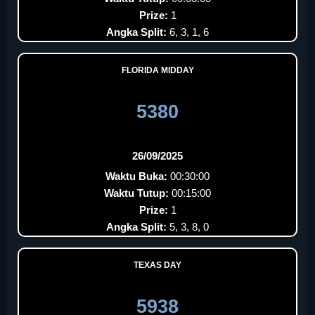
Prize:
1
Angka Split:
6, 3, 1, 6
FLORIDA MIDDAY
5380
26/09/2025
Waktu Buka:
00:30:00
Waktu Tutup:
00:15:00
Prize:
1
Angka Split:
5, 3, 8, 0
TEXAS DAY
5938