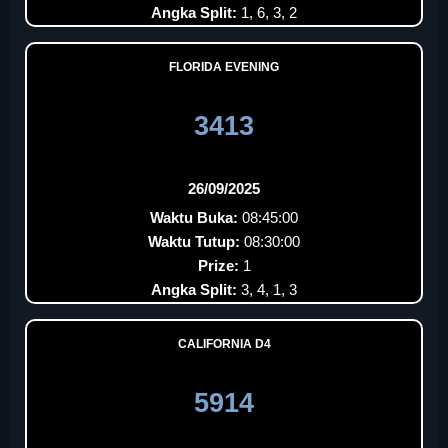
Angka Split:
1, 6, 3, 2
FLORIDA EVENING
3413
26/09/2025
Waktu Buka:
08:45:00
Waktu Tutup:
08:30:00
Prize:
1
Angka Split:
3, 4, 1, 3
CALIFORNIA D4
5914