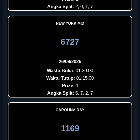
Angka Split:
2, 0, 1, 7
NEW YORK MID
6727
26/09/2025
Waktu Buka:
01:30:00
Waktu Tutup:
01:15:00
Prize:
1
Angka Split:
6, 7, 2, 7
CAROLINA DAY
1169