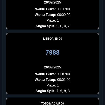
26/09/2025
Waktu Buka:
00:30:00
Waktu Tutup:
00:00:00
Prize:
1
Angka Split:
0, 0, 0, 7
LISBOA 4D 00
7988
26/09/2025
Waktu Buka:
00:10:00
Waktu Tutup:
00:01:00
Prize:
1
Angka Split:
7, 9, 8, 8
TOTO MACAU 00