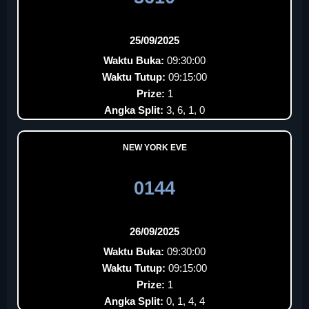
25/09/2025
Waktu Buka:
09:30:00
Waktu Tutup:
09:15:00
Prize:
1
Angka Split:
3, 6, 1, 0
NEW YORK EVE
0144
26/09/2025
Waktu Buka:
09:30:00
Waktu Tutup:
09:15:00
Prize:
1
Angka Split:
0, 1, 4, 4