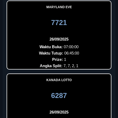
MARYLAND EVE
7721
26/09/2025
Waktu Buka:
07:00:00
Waktu Tutup:
06:45:00
Prize:
1
Angka Split:
7, 7, 2, 1
KANADA LOTTO
6287
26/09/2025