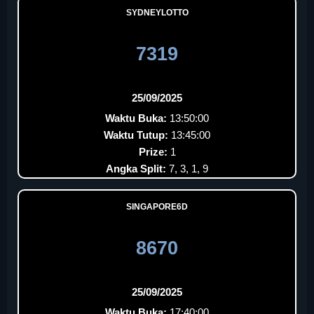
SYDNEYLOTTO
7319
25/09/2025
Waktu Buka:
13:50:00
Waktu Tutup:
13:45:00
Prize:
1
Angka Split:
7, 3, 1, 9
SINGAPORE6D
8670
25/09/2025
Waktu Buka:
17:40:00