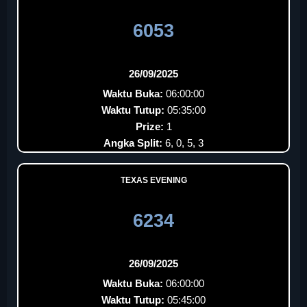
6053
26/09/2025
Waktu Buka:
06:00:00
Waktu Tutup:
05:35:00
Prize:
1
Angka Split:
6, 0, 5, 3
TEXAS EVENING
6234
26/09/2025
Waktu Buka:
06:00:00
Waktu Tutup:
05:45:00