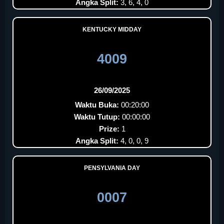
Angka Split:
3, 6, 4, 0
KENTUCKY MIDDAY
4009
26/09/2025
Waktu Buka:
00:20:00
Waktu Tutup:
00:00:00
Prize:
1
Angka Split:
4, 0, 0, 9
PENSYLVANIA DAY
0007