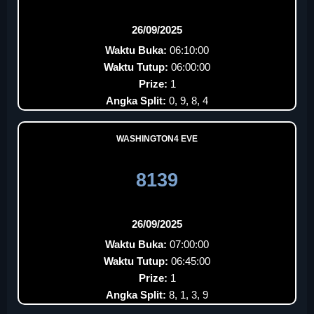
26/09/2025
Waktu Buka:
06:10:00
Waktu Tutup:
06:00:00
Prize:
1
Angka Split:
0, 9, 8, 4
WASHINGTON4 EVE
8139
26/09/2025
Waktu Buka:
07:00:00
Waktu Tutup:
06:45:00
Prize:
1
Angka Split:
8, 1, 3, 9