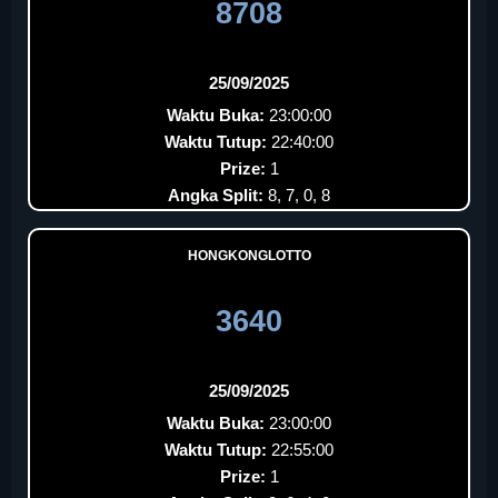
8708
25/09/2025
Waktu Buka:
23:00:00
Waktu Tutup:
22:40:00
Prize:
1
Angka Split:
8, 7, 0, 8
HONGKONGLOTTO
3640
25/09/2025
Waktu Buka:
23:00:00
Waktu Tutup:
22:55:00
Prize:
1