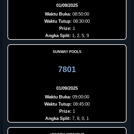
01/09/2025
Waktu Buka:
08:50:00
Waktu Tutup:
08:30:00
Prize:
1
Angka Split:
1, 2, 5, 9
SUNWAY POOLS
7801
01/09/2025
Waktu Buka:
09:00:00
Waktu Tutup:
08:45:00
Prize:
1
Angka Split:
7, 8, 0, 1