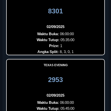
8301
02/09/2025
Waktu Buka:
06:00:00
Waktu Tutup:
05:35:00
Prize:
1
Angka Split:
8, 3, 0, 1
TEXAS EVENING
2953
02/09/2025
Waktu Buka:
06:00:00
Waktu Tutup:
05:45:00