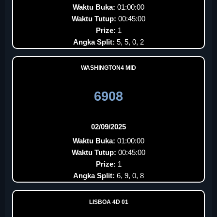
Waktu Buka:
01:00:00
Waktu Tutup:
00:45:00
Prize:
1
Angka Split:
5, 5, 0, 2
WASHINGTON4 MID
6908
02/09/2025
Waktu Buka:
01:00:00
Waktu Tutup:
00:45:00
Prize:
1
Angka Split:
6, 9, 0, 8
LISBOA 4D 01