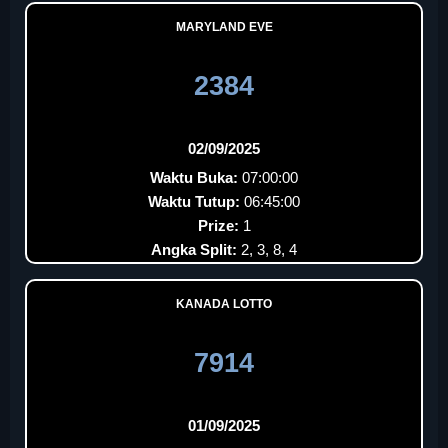
MARYLAND EVE
2384
02/09/2025
Waktu Buka:
07:00:00
Waktu Tutup:
06:45:00
Prize:
1
Angka Split:
2, 3, 8, 4
KANADA LOTTO
7914
01/09/2025