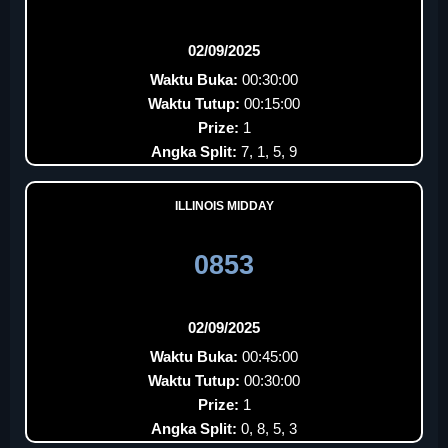
02/09/2025
Waktu Buka:
00:30:00
Waktu Tutup:
00:15:00
Prize:
1
Angka Split:
7, 1, 5, 9
ILLINOIS MIDDAY
0853
02/09/2025
Waktu Buka:
00:45:00
Waktu Tutup:
00:30:00
Prize:
1
Angka Split:
0, 8, 5, 3