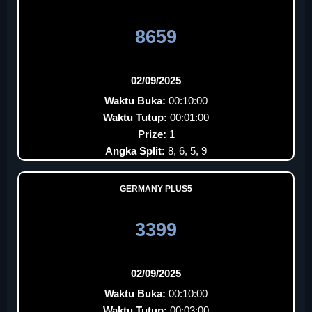
8659
02/09/2025
Waktu Buka:
00:10:00
Waktu Tutup:
00:01:00
Prize:
1
Angka Split:
8, 6, 5, 9
GERMANY PLUS5
3399
02/09/2025
Waktu Buka:
00:10:00
Waktu Tutup:
00:03:00