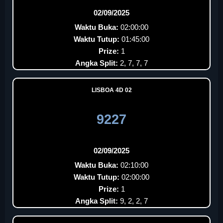
02/09/2025
Waktu Buka:
02:00:00
Waktu Tutup:
01:45:00
Prize:
1
Angka Split:
2, 7, 7, 7
LISBOA 4D 02
9227
02/09/2025
Waktu Buka:
02:10:00
Waktu Tutup:
02:00:00
Prize:
1
Angka Split:
9, 2, 2, 7