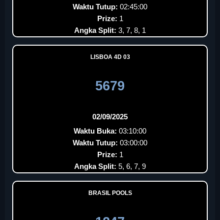
Waktu Tutup:
02:45:00
Prize:
1
Angka Split:
3, 7, 8, 1
LISBOA 4D 03
5679
02/09/2025
Waktu Buka:
03:10:00
Waktu Tutup:
03:00:00
Prize:
1
Angka Split:
5, 6, 7, 9
BRASIL POOLS