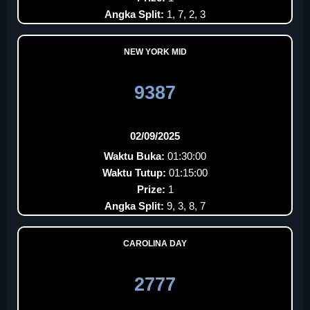
Angka Split:
1, 7, 2, 3
NEW YORK MID
9387
02/09/2025
Waktu Buka:
01:30:00
Waktu Tutup:
01:15:00
Prize:
1
Angka Split:
9, 3, 8, 7
CAROLINA DAY
2777