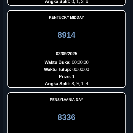
Angka Split:
0, 1, 3, 9
KENTUCKY MIDDAY
8914
02/09/2025
Waktu Buka:
00:20:00
Waktu Tutup:
00:00:00
Prize:
1
Angka Split:
8, 9, 1, 4
PENSYLVANIA DAY
8336