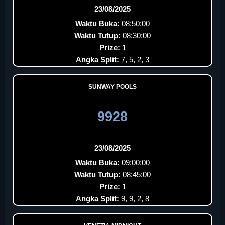
23/08/2025
Waktu Buka:
08:50:00
Waktu Tutup:
08:30:00
Prize:
1
Angka Split:
7, 5, 2, 3
SUNWAY POOLS
9928
23/08/2025
Waktu Buka:
09:00:00
Waktu Tutup:
08:45:00
Prize:
1
Angka Split:
9, 9, 2, 8