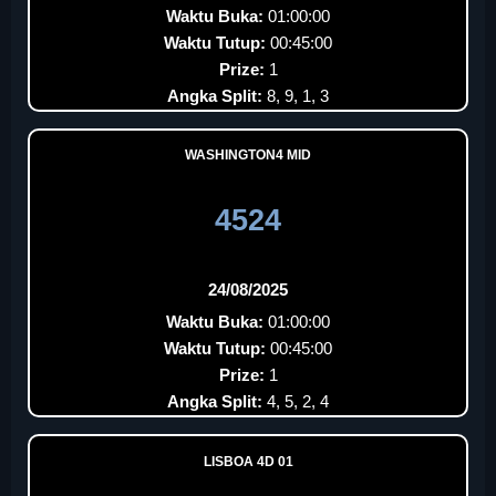
Waktu Buka:
01:00:00
Waktu Tutup:
00:45:00
Prize:
1
Angka Split:
8, 9, 1, 3
WASHINGTON4 MID
4524
24/08/2025
Waktu Buka:
01:00:00
Waktu Tutup:
00:45:00
Prize:
1
Angka Split:
4, 5, 2, 4
LISBOA 4D 01