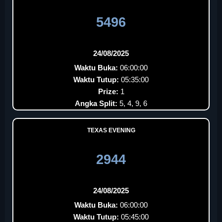
5496
24/08/2025
Waktu Buka:
06:00:00
Waktu Tutup:
05:35:00
Prize:
1
Angka Split:
5, 4, 9, 6
TEXAS EVENING
2944
24/08/2025
Waktu Buka:
06:00:00
Waktu Tutup:
05:45:00