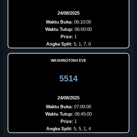
24/08/2025
Waktu Buka:
06:10:00
Waktu Tutup:
06:00:00
Prize:
1
Angka Split:
5, 1, 7, 0
WASHINGTON4 EVE
5514
24/08/2025
Waktu Buka:
07:00:00
Waktu Tutup:
06:45:00
Prize:
1
Angka Split:
5, 5, 1, 4