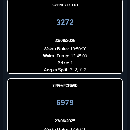
SYDNEYLOTTO
3272
23/08/2025
Waktu Buka:
13:50:00
Waktu Tutup:
13:45:00
Prize:
1
Angka Split:
3, 2, 7, 2
SINGAPORE6D
6979
23/08/2025
Waktu Buka:
17:40:00