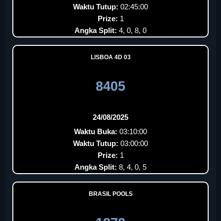
Waktu Tutup:
02:45:00
Prize:
1
Angka Split:
4, 0, 8, 0
LISBOA 4D 03
8405
24/08/2025
Waktu Buka:
03:10:00
Waktu Tutup:
03:00:00
Prize:
1
Angka Split:
8, 4, 0, 5
BRASIL POOLS