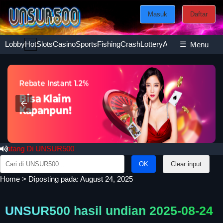
Masuk
Daftar
Lobby
Hot
Slots
Casino
Sports
Fishing
Crash
Lottery
Ayam
☰
Poker
Esport
Menu
ng Di UNSUR500
Search
Clear input
for:
Home
>
Diposting pada: August 24, 2025
UNSUR500 hasil undian 2025-08-24