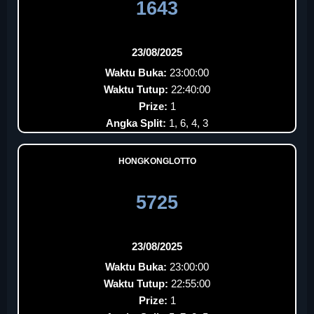
1643
23/08/2025
Waktu Buka:
23:00:00
Waktu Tutup:
22:40:00
Prize:
1
Angka Split:
1, 6, 4, 3
HONGKONGLOTTO
5725
23/08/2025
Waktu Buka:
23:00:00
Waktu Tutup:
22:55:00
Prize:
1