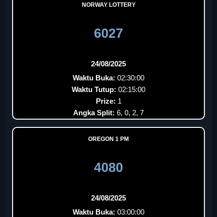
NORWAY LOTTERY
6027
24/08/2025
Waktu Buka:
02:30:00
Waktu Tutup:
02:15:00
Prize:
1
Angka Split:
6, 0, 2, 7
OREGON 1 PM
4080
24/08/2025
Waktu Buka:
03:00:00