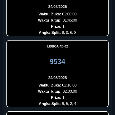
24/08/2025
Waktu Buka:
02:00:00
Waktu Tutup:
01:45:00
Prize:
1
Angka Split:
9, 0, 6, 8
LISBOA 4D 02
9534
24/08/2025
Waktu Buka:
02:10:00
Waktu Tutup:
02:00:00
Prize:
1
Angka Split:
9, 5, 3, 4