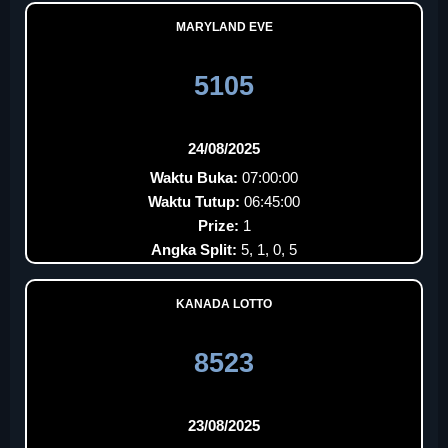
MARYLAND EVE
5105
24/08/2025
Waktu Buka:
07:00:00
Waktu Tutup:
06:45:00
Prize:
1
Angka Split:
5, 1, 0, 5
KANADA LOTTO
8523
23/08/2025