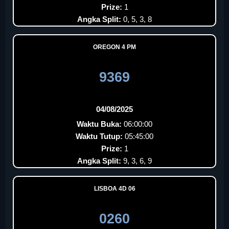
Prize:
1
Angka Split:
0, 5, 3, 8
OREGON 4 PM
9369
04/08/2025
Waktu Buka:
06:00:00
Waktu Tutup:
05:45:00
Prize:
1
Angka Split:
9, 3, 6, 9
LISBOA 4D 06
0260