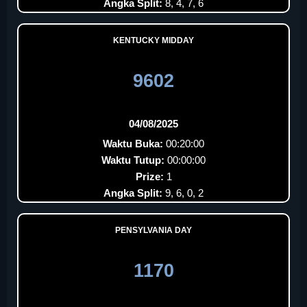
Angka Split:
8, 4, 7, 6
KENTUCKY MIDDAY
9602
04/08/2025
Waktu Buka:
00:20:00
Waktu Tutup:
00:00:00
Prize:
1
Angka Split:
9, 6, 0, 2
PENSYLVANIA DAY
1170