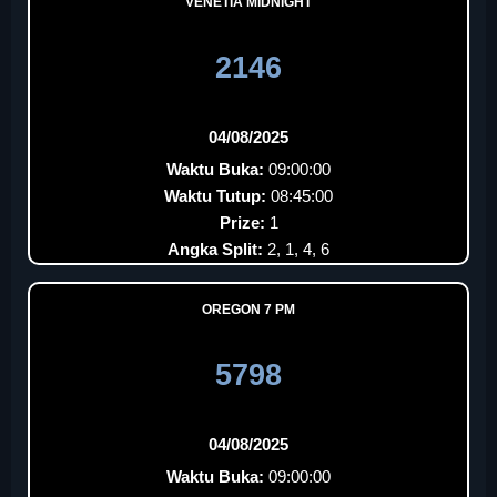
VENETIA MIDNIGHT
2146
04/08/2025
Waktu Buka:
09:00:00
Waktu Tutup:
08:45:00
Prize:
1
Angka Split:
2, 1, 4, 6
OREGON 7 PM
5798
04/08/2025
Waktu Buka:
09:00:00