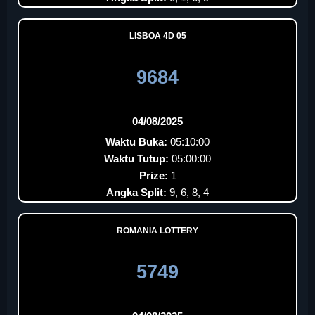
LISBOA 4D 05
9684
04/08/2025
Waktu Buka:
05:10:00
Waktu Tutup:
05:00:00
Prize:
1
Angka Split:
9, 6, 8, 4
ROMANIA LOTTERY
5749