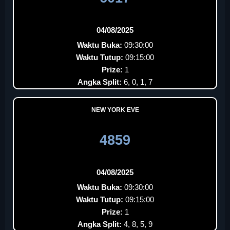
04/08/2025
Waktu Buka:
09:30:00
Waktu Tutup:
09:15:00
Prize:
1
Angka Split:
6, 0, 1, 7
NEW YORK EVE
4859
04/08/2025
Waktu Buka:
09:30:00
Waktu Tutup:
09:15:00
Prize:
1
Angka Split:
4, 8, 5, 9