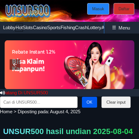
Masuk
Daftar
Lobby
Hot
Slots
Casino
Sports
Fishing
Crash
Lottery
Ayam
☰
Poker
Esport
Menu
ang Di UNSUR500
Search
Clear input
for:
Home
>
Diposting pada: August 4, 2025
UNSUR500 hasil undian 2025-08-04