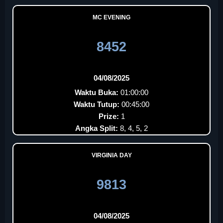
MC EVENING
8452
04/08/2025
Waktu Buka:
01:00:00
Waktu Tutup:
00:45:00
Prize:
1
Angka Split:
8, 4, 5, 2
VIRGINIA DAY
9813
04/08/2025