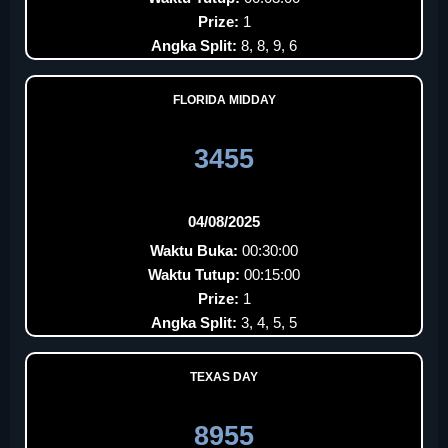
Prize:
1
Angka Split:
8, 8, 9, 6
FLORIDA MIDDAY
3455
04/08/2025
Waktu Buka:
00:30:00
Waktu Tutup:
00:15:00
Prize:
1
Angka Split:
3, 4, 5, 5
TEXAS DAY
8955