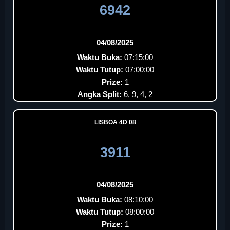
6942
04/08/2025
Waktu Buka:
07:15:00
Waktu Tutup:
07:00:00
Prize:
1
Angka Split:
6, 9, 4, 2
LISBOA 4D 08
3911
04/08/2025
Waktu Buka:
08:10:00
Waktu Tutup:
08:00:00
Prize:
1