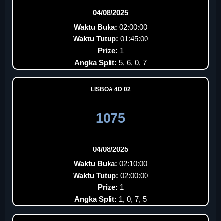
04/08/2025
Waktu Buka:
02:00:00
Waktu Tutup:
01:45:00
Prize:
1
Angka Split:
5, 6, 0, 7
LISBOA 4D 02
1075
04/08/2025
Waktu Buka:
02:10:00
Waktu Tutup:
02:00:00
Prize:
1
Angka Split:
1, 0, 7, 5