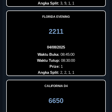
Angka Split:
3, 9, 1, 1
FLORIDA EVENING
2211
04/08/2025
Waktu Buka:
08:45:00
Waktu Tutup:
08:30:00
Prize:
1
Angka Split:
2, 2, 1, 1
CALIFORNIA D4
6650