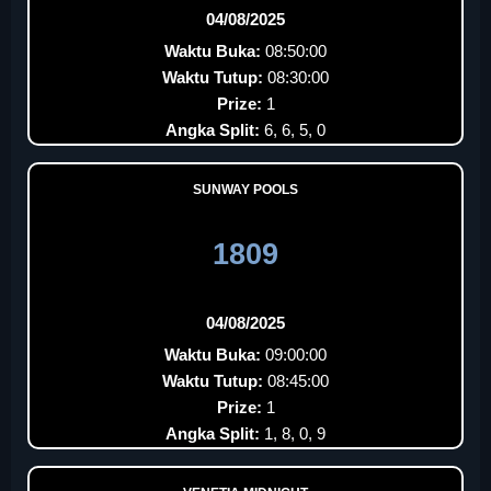
04/08/2025
Waktu Buka:
08:50:00
Waktu Tutup:
08:30:00
Prize:
1
Angka Split:
6, 6, 5, 0
SUNWAY POOLS
1809
04/08/2025
Waktu Buka:
09:00:00
Waktu Tutup:
08:45:00
Prize:
1
Angka Split:
1, 8, 0, 9