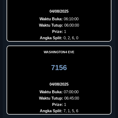
04/08/2025
Waktu Buka:
06:10:00
Waktu Tutup:
06:00:00
Prize:
1
Angka Split:
0, 2, 6, 0
WASHINGTON4 EVE
7156
04/08/2025
Waktu Buka:
07:00:00
Waktu Tutup:
06:45:00
Prize:
1
Angka Split:
7, 1, 5, 6