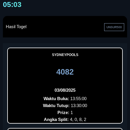
05:03
Hasil Togel
UNSUR500
SYDNEYPOOLS
4082
03/08/2025
Waktu Buka:
13:55:00
Waktu Tutup:
13:30:00
Prize:
1
Angka Split:
4, 0, 8, 2