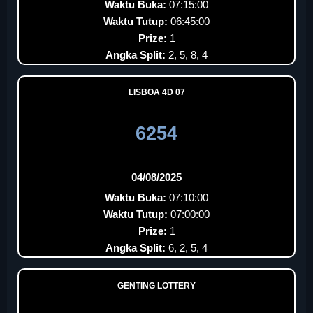
Waktu Buka:
07:15:00
Waktu Tutup:
06:45:00
Prize:
1
Angka Split:
2, 5, 8, 4
LISBOA 4D 07
6254
04/08/2025
Waktu Buka:
07:10:00
Waktu Tutup:
07:00:00
Prize:
1
Angka Split:
6, 2, 5, 4
GENTING LOTTERY