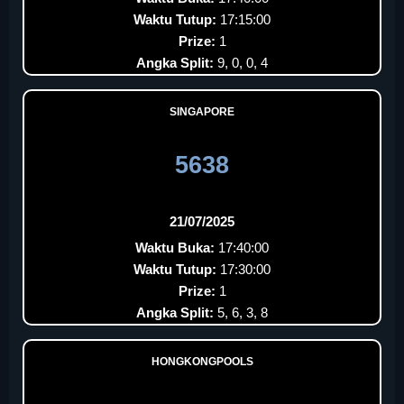
Waktu Tutup:
17:15:00
Prize:
1
Angka Split:
9, 0, 0, 4
SINGAPORE
5638
21/07/2025
Waktu Buka:
17:40:00
Waktu Tutup:
17:30:00
Prize:
1
Angka Split:
5, 6, 3, 8
HONGKONGPOOLS