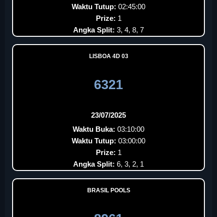
Waktu Tutup:
02:45:00
Prize:
1
Angka Split:
3, 4, 8, 7
LISBOA 4D 03
6321
23/07/2025
Waktu Buka:
03:10:00
Waktu Tutup:
03:00:00
Prize:
1
Angka Split:
6, 3, 2, 1
BRASIL POOLS