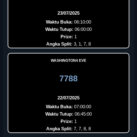
23/07/2025
Waktu Buka:
06:10:00
Waktu Tutup:
06:00:00
Prize:
1
Angka Split:
3, 1, 7, 8
WASHINGTON4 EVE
7788
22/07/2025
Waktu Buka:
07:00:00
Waktu Tutup:
06:45:00
Prize:
1
Angka Split:
7, 7, 8, 8