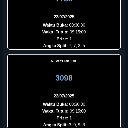
22/07/2025
Waktu Buka:
09:30:00
Waktu Tutup:
09:15:00
Prize:
1
Angka Split:
7, 7, 3, 5
NEW YORK EVE
3098
22/07/2025
Waktu Buka:
09:30:00
Waktu Tutup:
09:15:00
Prize:
1
Angka Split:
3, 0, 9, 8