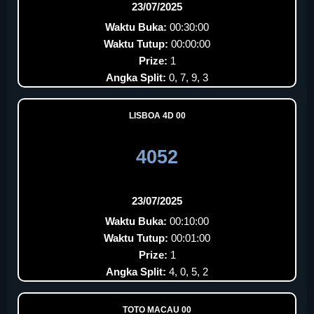
23/07/2025
Waktu Buka:
00:30:00
Waktu Tutup:
00:00:00
Prize:
1
Angka Split:
0, 7, 9, 3
LISBOA 4D 00
4052
23/07/2025
Waktu Buka:
00:10:00
Waktu Tutup:
00:01:00
Prize:
1
Angka Split:
4, 0, 5, 2
TOTO MACAU 00