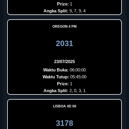
Prize:
1
Angka Split:
9, 7, 9, 4
OREGON 4 PM
2031
23/07/2025
Waktu Buka:
06:00:00
Waktu Tutup:
05:45:00
Prize:
1
Angka Split:
2, 0, 3, 1
LISBOA 4D 06
3178