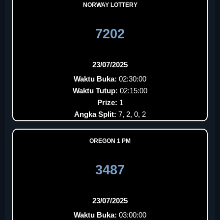
NORWAY LOTTERY
7202
23/07/2025
Waktu Buka:
02:30:00
Waktu Tutup:
02:15:00
Prize:
1
Angka Split:
7, 2, 0, 2
OREGON 1 PM
3487
23/07/2025
Waktu Buka:
03:00:00