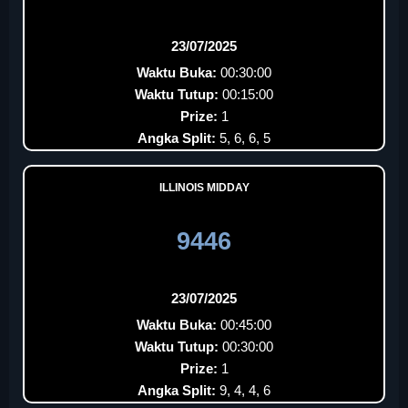
23/07/2025
Waktu Buka:
00:30:00
Waktu Tutup:
00:15:00
Prize:
1
Angka Split:
5, 6, 6, 5
ILLINOIS MIDDAY
9446
23/07/2025
Waktu Buka:
00:45:00
Waktu Tutup:
00:30:00
Prize:
1
Angka Split:
9, 4, 4, 6