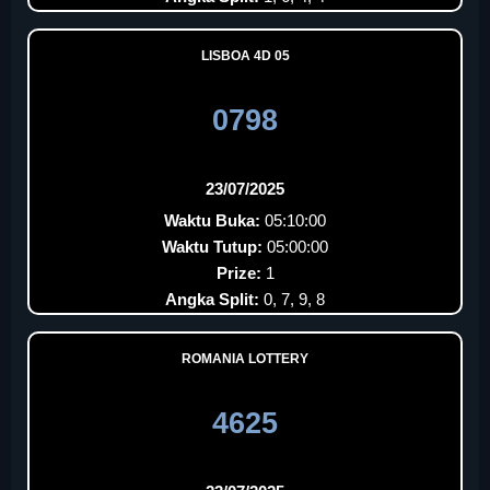
LISBOA 4D 05
0798
23/07/2025
Waktu Buka:
05:10:00
Waktu Tutup:
05:00:00
Prize:
1
Angka Split:
0, 7, 9, 8
ROMANIA LOTTERY
4625