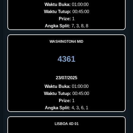
Waktu Buka:
01:00:00
Waktu Tutup:
00:45:00
Prize:
1
Angka Split:
7, 3, 8, 8
WASHINGTON4 MID
4361
23/07/2025
Waktu Buka:
01:00:00
Waktu Tutup:
00:45:00
Prize:
1
Angka Split:
4, 3, 6, 1
LISBOA 4D 01