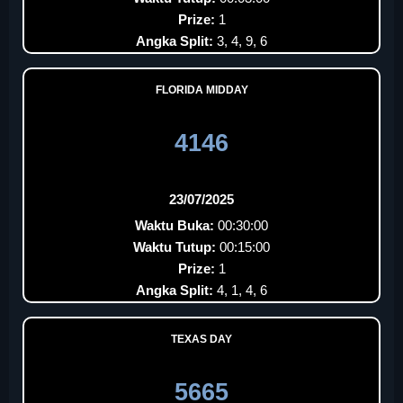
Prize:
1
Angka Split:
3, 4, 9, 6
FLORIDA MIDDAY
4146
23/07/2025
Waktu Buka:
00:30:00
Waktu Tutup:
00:15:00
Prize:
1
Angka Split:
4, 1, 4, 6
TEXAS DAY
5665