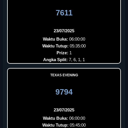
7611
23/07/2025
Waktu Buka:
06:00:00
Waktu Tutup:
05:35:00
Prize:
1
Angka Split:
7, 6, 1, 1
TEXAS EVENING
9794
23/07/2025
Waktu Buka:
06:00:00
Waktu Tutup:
05:45:00