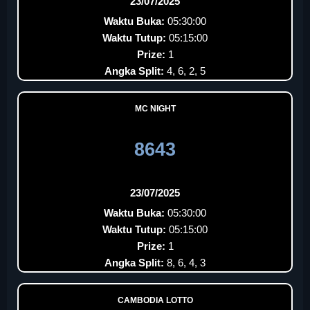
23/07/2025
Waktu Buka:
05:30:00
Waktu Tutup:
05:15:00
Prize:
1
Angka Split:
4, 6, 2, 5
MC NIGHT
8643
23/07/2025
Waktu Buka:
05:30:00
Waktu Tutup:
05:15:00
Prize:
1
Angka Split:
8, 6, 4, 3
CAMBODIA LOTTO