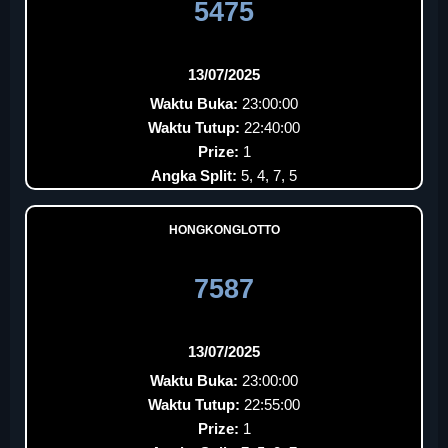
5475
13/07/2025
Waktu Buka:
23:00:00
Waktu Tutup:
22:40:00
Prize:
1
Angka Split:
5, 4, 7, 5
HONGKONGLOTTO
7587
13/07/2025
Waktu Buka:
23:00:00
Waktu Tutup:
22:55:00
Prize:
1