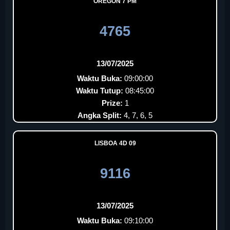
OREGON 7 PM
4765
13/07/2025
Waktu Buka:
09:00:00
Waktu Tutup:
08:45:00
Prize:
1
Angka Split:
4, 7, 6, 5
LISBOA 4D 09
9116
13/07/2025
Waktu Buka:
09:10:00