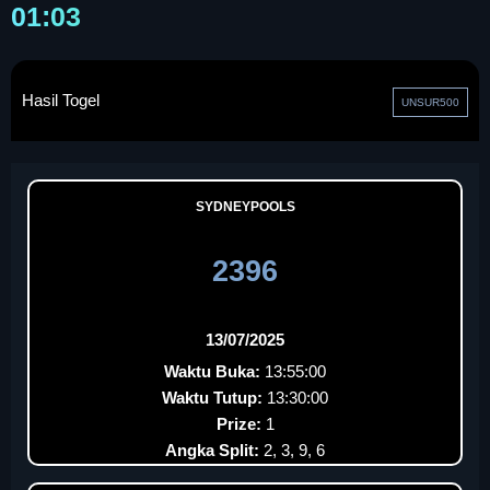
01:03
Hasil Togel
UNSUR500
SYDNEYPOOLS
2396
13/07/2025
Waktu Buka:
13:55:00
Waktu Tutup:
13:30:00
Prize:
1
Angka Split:
2, 3, 9, 6