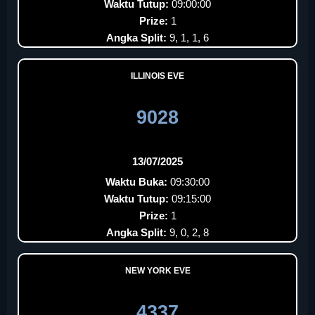
Waktu Tutup:
09:00:00
Prize:
1
Angka Split:
9, 1, 1, 6
ILLINOIS EVE
9028
13/07/2025
Waktu Buka:
09:30:00
Waktu Tutup:
09:15:00
Prize:
1
Angka Split:
9, 0, 2, 8
NEW YORK EVE
4337