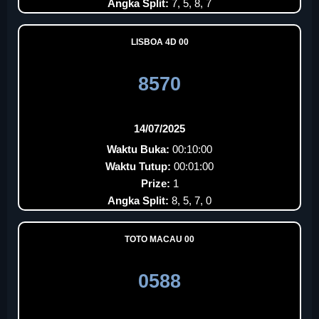
Angka Split:
7, 5, 8, 7
LISBOA 4D 00
8570
14/07/2025
Waktu Buka:
00:10:00
Waktu Tutup:
00:01:00
Prize:
1
Angka Split:
8, 5, 7, 0
TOTO MACAU 00
0588