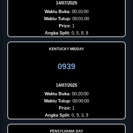
14/07/2025
Waktu Buka:
00:10:00
Waktu Tutup:
00:01:00
Prize:
1
Angka Split:
0, 5, 8, 8
KENTUCKY MIDDAY
0939
14/07/2025
Waktu Buka:
00:20:00
Waktu Tutup:
00:00:00
Prize:
1
Angka Split:
0, 9, 3, 9
PENSYLVANIA DAY