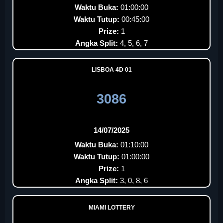
Waktu Buka:
01:00:00
Waktu Tutup:
00:45:00
Prize:
1
Angka Split:
4, 5, 6, 7
LISBOA 4D 01
3086
14/07/2025
Waktu Buka:
01:10:00
Waktu Tutup:
01:00:00
Prize:
1
Angka Split:
3, 0, 8, 6
MIAMI LOTTERY