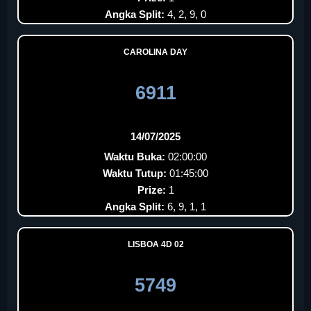
Angka Split:
4, 2, 9, 0
CAROLINA DAY
6911
14/07/2025
Waktu Buka:
02:00:00
Waktu Tutup:
01:45:00
Prize:
1
Angka Split:
6, 9, 1, 1
LISBOA 4D 02
5749