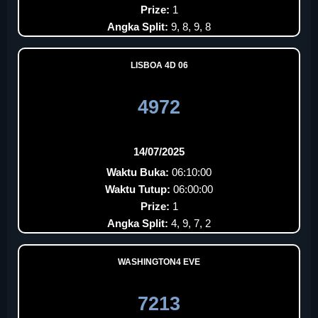
Prize:
1
Angka Split:
9, 8, 9, 8
LISBOA 4D 06
4972
14/07/2025
Waktu Buka:
06:10:00
Waktu Tutup:
06:00:00
Prize:
1
Angka Split:
4, 9, 7, 2
WASHINGTON4 EVE
7213