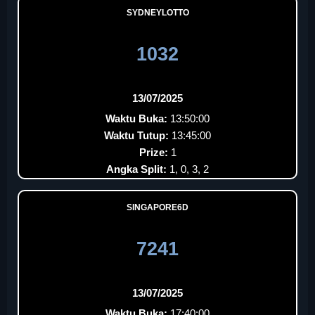
SYDNEYLOTTO
1032
13/07/2025
Waktu Buka:
13:50:00
Waktu Tutup:
13:45:00
Prize:
1
Angka Split:
1, 0, 3, 2
SINGAPORE6D
7241
13/07/2025
Waktu Buka:
17:40:00