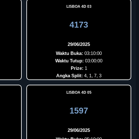
LISBOA 4D 03
4173
29/06/2025
Waktu Buka:
03:10:00
Waktu Tutup:
03:00:00
Prize:
1
Angka Split:
4, 1, 7, 3
LISBOA 4D 05
1597
29/06/2025