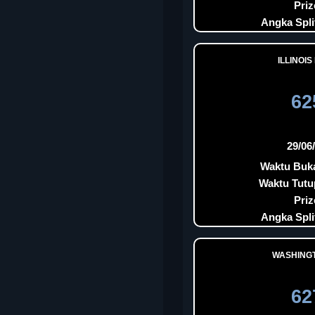
Priz
Angka Spli
ILLINOIS
62
29/06
Waktu Buk
Waktu Tutu
Priz
Angka Spli
WASHINGT
62