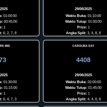
/2025
29/06/2025
a:
01:00:00
Waktu Buka:
01:10:00
p:
00:45:00
Waktu Tutup:
01:00:00
e:
1
Prize:
1
t:
6, 2, 7, 8
Angka Split:
3, 4, 8, 8
RK MID
CAROLINA DAY
73
4408
/2025
29/06/2025
a:
01:30:00
Waktu Buka:
02:00:00
p:
01:15:00
Waktu Tutup:
01:45:00
e:
1
Prize:
1
t:
6, 4, 7, 3
Angka Split:
4, 4, 0, 8