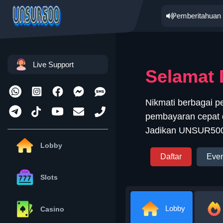
Pemberitahuan : Situs Resmi Menam
Live Support
Selamat 
Nikmati berbagai p
pembayaran cepat 
Jadikan UNSUR500 s
Lobby
Daftar
Even
Slots
Lobby
Casino