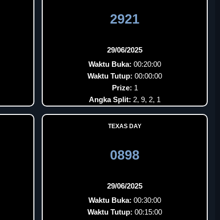
2921
29/06/2025
Waktu Buka:
00:20:00
Waktu Tutup:
00:00:00
Prize:
1
Angka Split:
2, 9, 2, 1
TEXAS DAY
0898
29/06/2025
Waktu Buka:
00:30:00
Waktu Tutup:
00:15:00