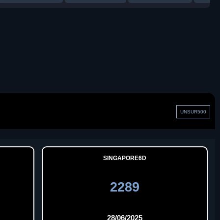
UNSUR500
SINGAPORE6D
2289
28/06/2025