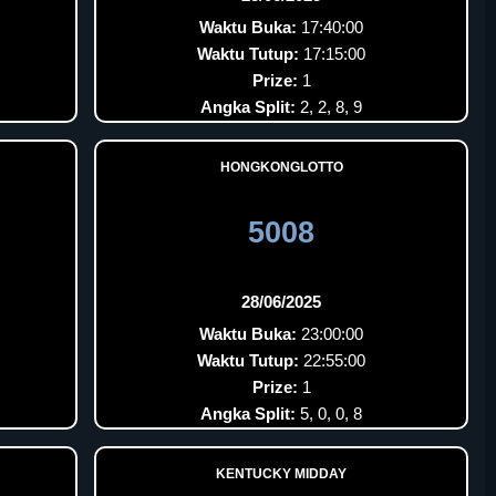
Waktu Buka:
17:40:00
Waktu Tutup:
17:15:00
Prize:
1
Angka Split:
2, 2, 8, 9
HONGKONGLOTTO
5008
28/06/2025
Waktu Buka:
23:00:00
Waktu Tutup:
22:55:00
Prize:
1
Angka Split:
5, 0, 0, 8
KENTUCKY MIDDAY