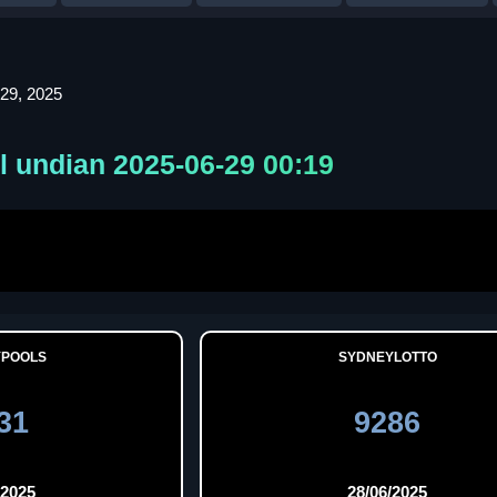
 29, 2025
 undian 2025-06-29 00:19
YPOOLS
SYDNEYLOTTO
31
9286
/2025
28/06/2025