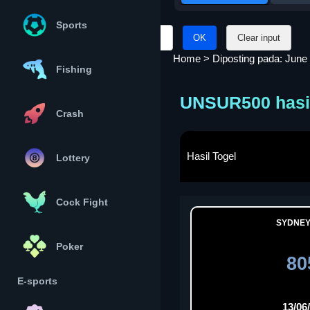
Sports
Search
Clear input
for:
Home
>
Diposting pada: June
Fishing
UNSUR500 hasil
Crash
Hasil Togel
Lottery
Cock Fight
SYDNE
Poker
80
E-sports
13/06