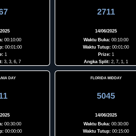
67
2711
/2025
14/06/2025
a:
00:10:00
Waktu Buka:
00:10:00
p:
00:01:00
Waktu Tutup:
00:01:00
e:
1
Prize:
1
t:
3, 3, 6, 7
Angka Split:
2, 7, 1, 1
NIA DAY
FLORIDA MIDDAY
11
5045
/2025
14/06/2025
a:
00:30:00
Waktu Buka:
00:30:00
p:
00:00:00
Waktu Tutup:
00:15:00