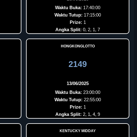
Waktu Buka:
17:40:00
Waktu Tutup:
17:15:00
Prize:
1
Angka Split:
0, 2, 1, 7
HONGKONGLOTTO
2149
13/06/2025
Waktu Buka:
23:00:00
Waktu Tutup:
22:55:00
Prize:
1
Angka Split:
2, 1, 4, 9
KENTUCKY MIDDAY