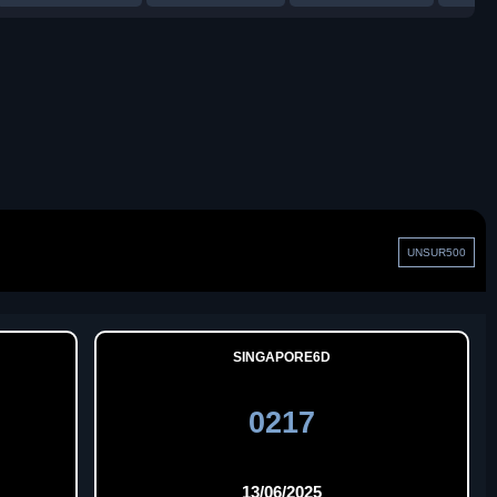
UNSUR500
SINGAPORE6D
0217
13/06/2025