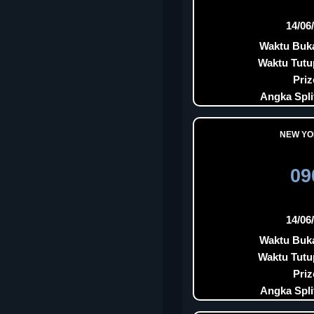
14/06
Waktu Buk
Waktu Tutu
Priz
Angka Spli
NEW YO
09
14/06
Waktu Buk
Waktu Tutu
Priz
Angka Spli