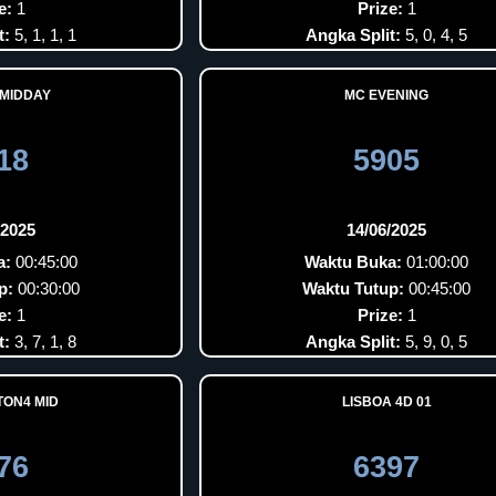
e:
1
Prize:
1
t:
5, 1, 1, 1
Angka Split:
5, 0, 4, 5
 MIDDAY
MC EVENING
18
5905
/2025
14/06/2025
a:
00:45:00
Waktu Buka:
01:00:00
p:
00:30:00
Waktu Tutup:
00:45:00
e:
1
Prize:
1
t:
3, 7, 1, 8
Angka Split:
5, 9, 0, 5
ON4 MID
LISBOA 4D 01
76
6397