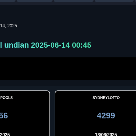
 14, 2025
 undian 2025-06-14 00:45
YPOOLS
SYDNEYLOTTO
56
4299
/2025
13/06/2025