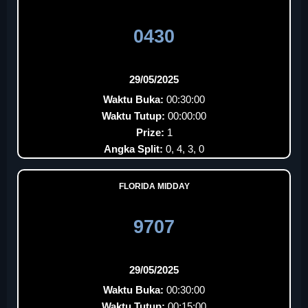
0430
29/05/2025
Waktu Buka:
00:30:00
Waktu Tutup:
00:00:00
Prize:
1
Angka Split:
0, 4, 3, 0
FLORIDA MIDDAY
9707
29/05/2025
Waktu Buka:
00:30:00
Waktu Tutup:
00:15:00