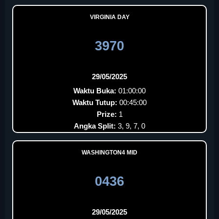
VIRGINIA DAY
3970
29/05/2025
Waktu Buka:
01:00:00
Waktu Tutup:
00:45:00
Prize:
1
Angka Split:
3, 9, 7, 0
WASHINGTON4 MID
0436
29/05/2025