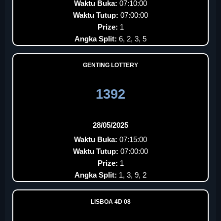
Waktu Buka:
07:10:00
Waktu Tutup:
07:00:00
Prize:
1
Angka Split:
6, 2, 3, 5
GENTING LOTTERY
1392
28/05/2025
Waktu Buka:
07:15:00
Waktu Tutup:
07:00:00
Prize:
1
Angka Split:
1, 3, 9, 2
LISBOA 4D 08