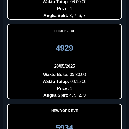
Waktu Tutup:
09:00:00
Prize:
1
Angka Split:
8, 7, 6, 7
ILLINOIS EVE
4929
28/05/2025
Waktu Buka:
09:30:00
Waktu Tutup:
09:15:00
Prize:
1
Angka Split:
4, 9, 2, 9
NEW YORK EVE
5934