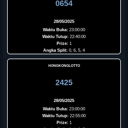
0654
28/05/2025
Waktu Buka:
23:00:00
Waktu Tutup:
22:40:00
Prize:
1
Angka Split:
0, 6, 5, 4
HONGKONGLOTTO
2425
28/05/2025
Waktu Buka:
23:00:00
Waktu Tutup:
22:55:00
Prize:
1