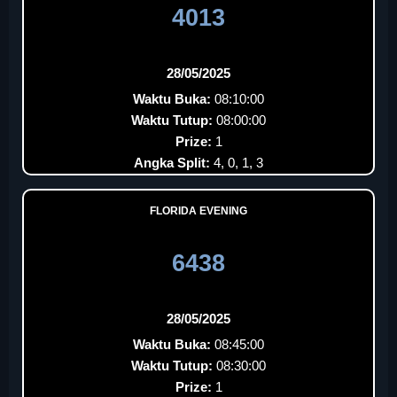
4013
28/05/2025
Waktu Buka:
08:10:00
Waktu Tutup:
08:00:00
Prize:
1
Angka Split:
4, 0, 1, 3
FLORIDA EVENING
6438
28/05/2025
Waktu Buka:
08:45:00
Waktu Tutup:
08:30:00
Prize:
1