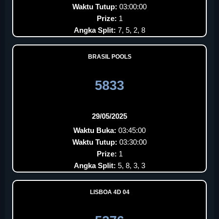
Waktu Tutup:
03:00:00
Prize:
1
Angka Split:
7, 5, 2, 8
BRASIL POOLS
5833
29/05/2025
Waktu Buka:
03:45:00
Waktu Tutup:
03:30:00
Prize:
1
Angka Split:
5, 8, 3, 3
LISBOA 4D 04