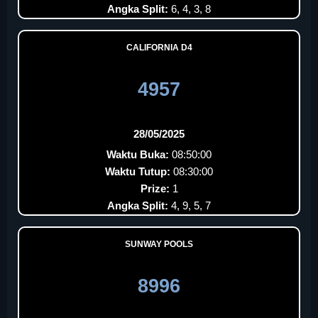
Angka Split:
6, 4, 3, 8
CALIFORNIA D4
4957
28/05/2025
Waktu Buka:
08:50:00
Waktu Tutup:
08:30:00
Prize:
1
Angka Split:
4, 9, 5, 7
SUNWAY POOLS
8996