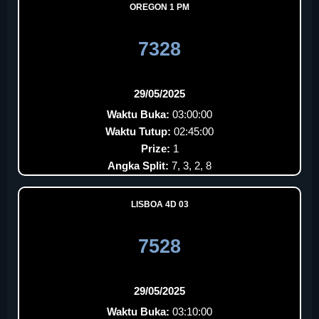
OREGON 1 PM
7328
29/05/2025
Waktu Buka:
03:00:00
Waktu Tutup:
02:45:00
Prize:
1
Angka Split:
7, 3, 2, 8
LISBOA 4D 03
7528
29/05/2025
Waktu Buka:
03:10:00