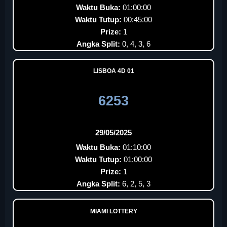
Waktu Buka:
01:00:00
Waktu Tutup:
00:45:00
Prize:
1
Angka Split:
0, 4, 3, 6
LISBOA 4D 01
6253
29/05/2025
Waktu Buka:
01:10:00
Waktu Tutup:
01:00:00
Prize:
1
Angka Split:
6, 2, 5, 3
MIAMI LOTTERY