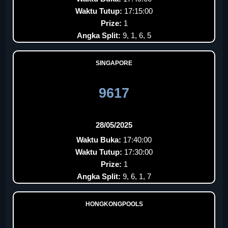
Waktu Tutup:
17:15:00
Prize:
1
Angka Split:
9, 1, 6, 5
SINGAPORE
9617
28/05/2025
Waktu Buka:
17:40:00
Waktu Tutup:
17:30:00
Prize:
1
Angka Split:
9, 6, 1, 7
HONGKONGPOOLS