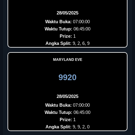
28/05/2025
Waktu Buka:
07:00:00
Waktu Tutup:
06:45:00
Prize:
1
Angka Split:
9, 2, 6, 9
MARYLAND EVE
9920
28/05/2025
Waktu Buka:
07:00:00
Waktu Tutup:
06:45:00
Prize:
1
Angka Split:
9, 9, 2, 0