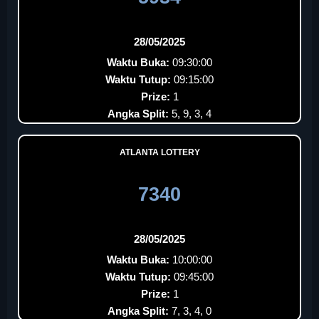
28/05/2025
Waktu Buka:
09:30:00
Waktu Tutup:
09:15:00
Prize:
1
Angka Split:
5, 9, 3, 4
ATLANTA LOTTERY
7340
28/05/2025
Waktu Buka:
10:00:00
Waktu Tutup:
09:45:00
Prize:
1
Angka Split:
7, 3, 4, 0