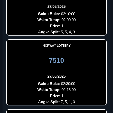
27/05/2025
Waktu Buka:
02:10:00
Waktu Tutup:
02:00:00
Prize:
1
Angka Split:
5, 5, 4, 3
NORWAY LOTTERY
7510
27/05/2025
Waktu Buka:
02:30:00
Waktu Tutup:
02:15:00
Prize:
1
Angka Split:
7, 5, 1, 0