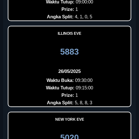
Waktu Tutup:
09:00:00
Prize:
1
Angka Split:
4, 1, 0, 5
ILLINOIS EVE
5883
26/05/2025
Waktu Buka:
09:30:00
Waktu Tutup:
09:15:00
Prize:
1
Angka Split:
5, 8, 8, 3
NEW YORK EVE
5020