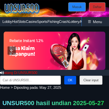
Masuk
Daftar
Lobby
Hot
Slots
Casino
Sports
Fishing
Crash
Lottery
Ayam
☰
Poker
Esport
Menu
ang Di UNSUR500
Search
Clear input
for:
Home
>
Diposting pada: May 27, 2025
UNSUR500 hasil undian 2025-05-27