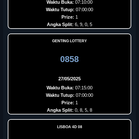
Waktu Buka:
07:10:00
Waktu Tutup:
07:00:00
Prize:
1
Angka Split:
6, 9, 0, 5
GENTING LOTTERY
0858
27/05/2025
Waktu Buka:
07:15:00
Waktu Tutup:
07:00:00
Prize:
1
Angka Split:
0, 8, 5, 8
LISBOA 4D 08