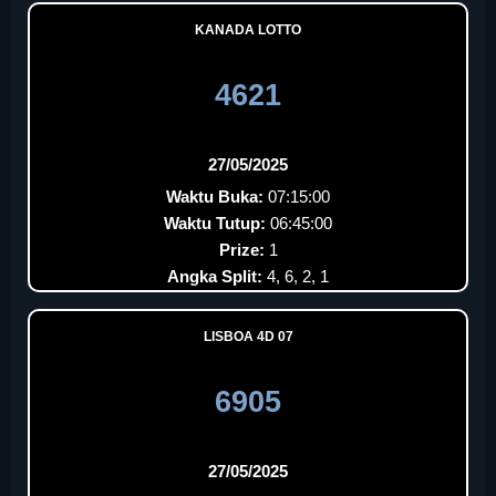
KANADA LOTTO
4621
27/05/2025
Waktu Buka:
07:15:00
Waktu Tutup:
06:45:00
Prize:
1
Angka Split:
4, 6, 2, 1
LISBOA 4D 07
6905
27/05/2025