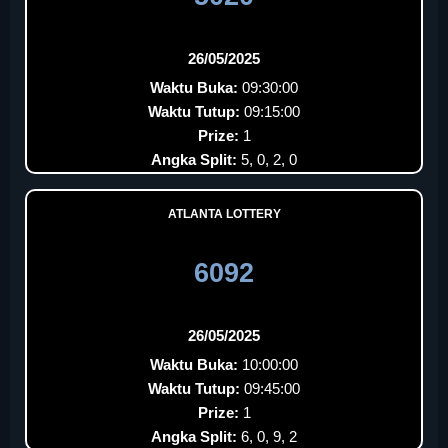
26/05/2025
Waktu Buka:
09:30:00
Waktu Tutup:
09:15:00
Prize:
1
Angka Split:
5, 0, 2, 0
ATLANTA LOTTERY
6092
26/05/2025
Waktu Buka:
10:00:00
Waktu Tutup:
09:45:00
Prize:
1
Angka Split:
6, 0, 9, 2