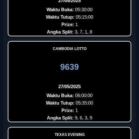
27/05/2025
Waktu Buka:
05:30:00
Waktu Tutup:
05:15:00
Prize:
1
Angka Split:
3, 7, 1, 8
CAMBODIA LOTTO
9639
27/05/2025
Waktu Buka:
06:00:00
Waktu Tutup:
05:35:00
Prize:
1
Angka Split:
9, 6, 3, 9
TEXAS EVENING