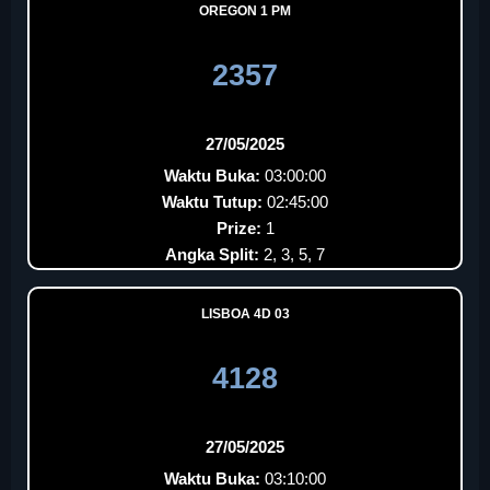
OREGON 1 PM
2357
27/05/2025
Waktu Buka:
03:00:00
Waktu Tutup:
02:45:00
Prize:
1
Angka Split:
2, 3, 5, 7
LISBOA 4D 03
4128
27/05/2025
Waktu Buka:
03:10:00