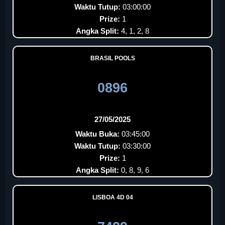
Waktu Tutup:
03:00:00
Prize:
1
Angka Split:
4, 1, 2, 8
BRASIL POOLS
0896
27/05/2025
Waktu Buka:
03:45:00
Waktu Tutup:
03:30:00
Prize:
1
Angka Split:
0, 8, 9, 6
LISBOA 4D 04