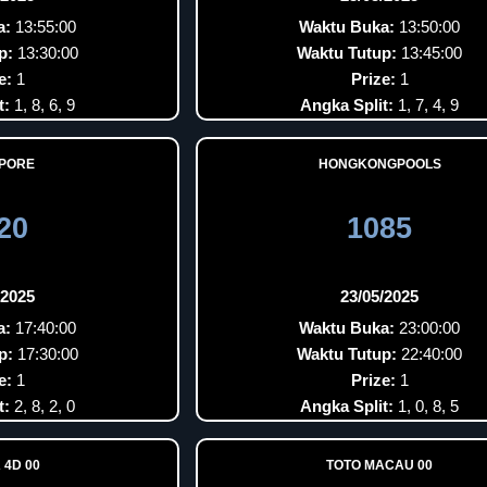
a:
13:55:00
Waktu Buka:
13:50:00
p:
13:30:00
Waktu Tutup:
13:45:00
e:
1
Prize:
1
t:
1, 8, 6, 9
Angka Split:
1, 7, 4, 9
PORE
HONGKONGPOOLS
20
1085
/2025
23/05/2025
a:
17:40:00
Waktu Buka:
23:00:00
p:
17:30:00
Waktu Tutup:
22:40:00
e:
1
Prize:
1
t:
2, 8, 2, 0
Angka Split:
1, 0, 8, 5
 4D 00
TOTO MACAU 00