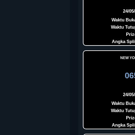
24/05
Waktu Buk
Waktu Tutu
Priz
Angka Spli
NEW YO
06
24/05
Waktu Buk
Waktu Tutu
Priz
Angka Spli