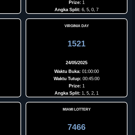
Prize:
1
Angka Split:
6, 5, 0, 7
VIRGINIA DAY
1521
24/05/2025
Waktu Buka:
01:00:00
Waktu Tutup:
00:45:00
Prize:
1
Angka Split:
1, 5, 2, 1
MIAMI LOTTERY
7466