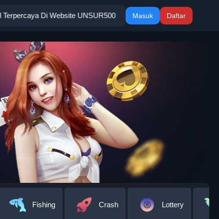
bsite UNSUR500
Masuk
Daftar
Fishing
Crash
Lottery