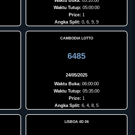
Waktu Buka:
05:10:00
Waktu Tutup:
05:00:00
Prize:
1
Angka Split:
0, 6, 9, 9
CAMBODIA LOTTO
6485
24/05/2025
Waktu Buka:
06:00:00
Waktu Tutup:
05:35:00
Prize:
1
Angka Split:
6, 4, 8, 5
LISBOA 4D 06