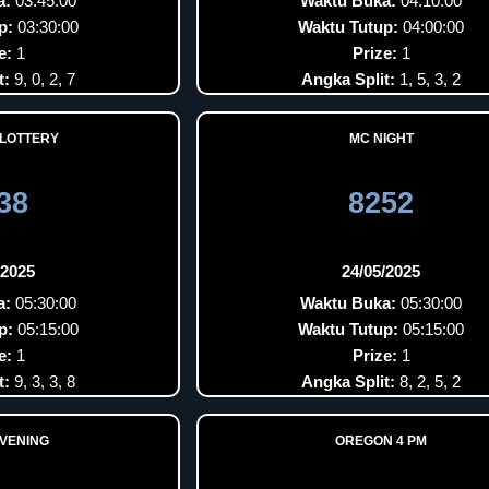
a:
03:45:00
Waktu Buka:
04:10:00
p:
03:30:00
Waktu Tutup:
04:00:00
e:
1
Prize:
1
t:
9, 0, 2, 7
Angka Split:
1, 5, 3, 2
LOTTERY
MC NIGHT
38
8252
/2025
24/05/2025
a:
05:30:00
Waktu Buka:
05:30:00
p:
05:15:00
Waktu Tutup:
05:15:00
e:
1
Prize:
1
t:
9, 3, 3, 8
Angka Split:
8, 2, 5, 2
VENING
OREGON 4 PM