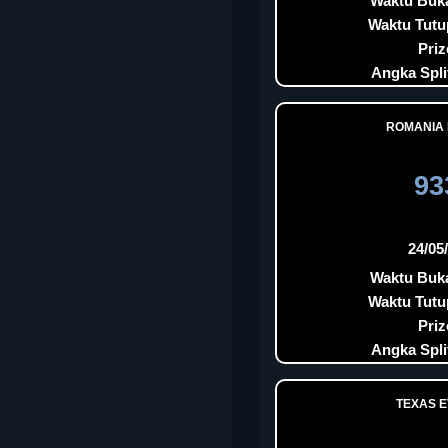
Waktu Buk
Waktu Tutu
Priz
Angka Spli
ROMANIA 
93
24/05
Waktu Buk
Waktu Tutu
Priz
Angka Spli
TEXAS E