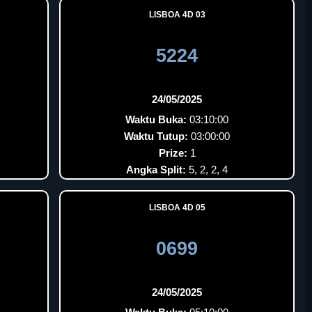
LISBOA 4D 03
5224
24/05/2025
Waktu Buka:
03:10:00
Waktu Tutup:
03:00:00
Prize:
1
Angka Split:
5, 2, 2, 4
LISBOA 4D 05
0699
24/05/2025