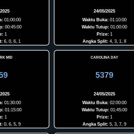
/2025
24/05/2025
a:
01:00:00
Waktu Buka:
01:10:00
p:
00:45:00
Waktu Tutup:
01:00:00
e:
1
Prize:
1
t:
6, 0, 6, 1
Angka Split:
4, 3, 1, 8
RK MID
CAROLINA DAY
59
5379
/2025
24/05/2025
a:
01:30:00
Waktu Buka:
02:00:00
p:
01:15:00
Waktu Tutup:
01:45:00
e:
1
Prize:
1
t:
0, 6, 5, 9
Angka Split:
5, 3, 7, 9