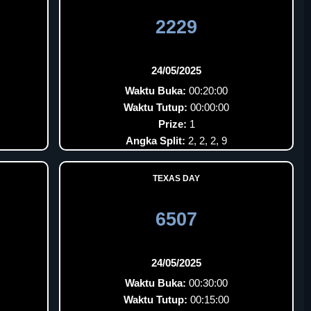
2229
24/05/2025
Waktu Buka:
00:20:00
Waktu Tutup:
00:00:00
Prize:
1
Angka Split:
2, 2, 2, 9
TEXAS DAY
6507
24/05/2025
Waktu Buka:
00:30:00
Waktu Tutup:
00:15:00