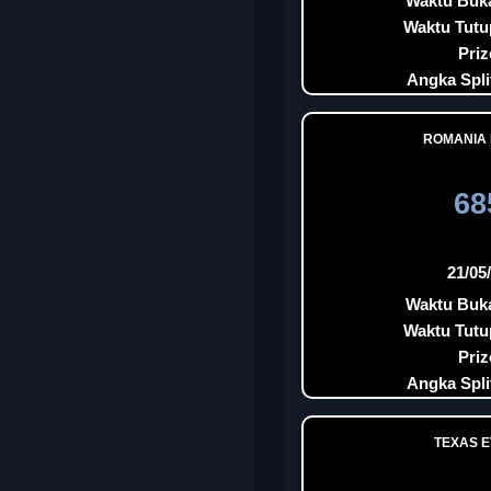
Waktu Buk
Waktu Tutu
Priz
Angka Spli
ROMANIA 
68
21/05
Waktu Buk
Waktu Tutu
Priz
Angka Spli
TEXAS E