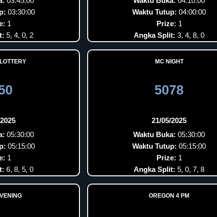
a:
03:45:00
Waktu Buka:
04:10:00
p:
03:30:00
Waktu Tutup:
04:00:00
e:
1
Prize:
1
t:
5, 4, 0, 2
Angka Split:
3, 4, 8, 0
LOTTERY
MC NIGHT
50
5078
/2025
21/05/2025
a:
05:30:00
Waktu Buka:
05:30:00
p:
05:15:00
Waktu Tutup:
05:15:00
e:
1
Prize:
1
t:
6, 8, 5, 0
Angka Split:
5, 0, 7, 8
VENING
OREGON 4 PM