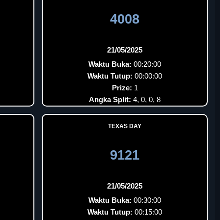
4008
21/05/2025
Waktu Buka:
00:20:00
Waktu Tutup:
00:00:00
Prize:
1
Angka Split:
4, 0, 0, 8
TEXAS DAY
9121
21/05/2025
Waktu Buka:
00:30:00
Waktu Tutup:
00:15:00