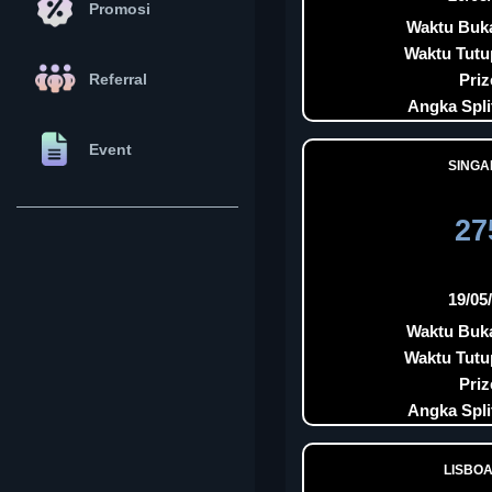
Promosi
Waktu Buk
Waktu Tutu
Referral
Priz
Angka Spli
Event
SINGA
27
19/05
Waktu Buk
Waktu Tutu
Priz
Angka Spli
LISBOA