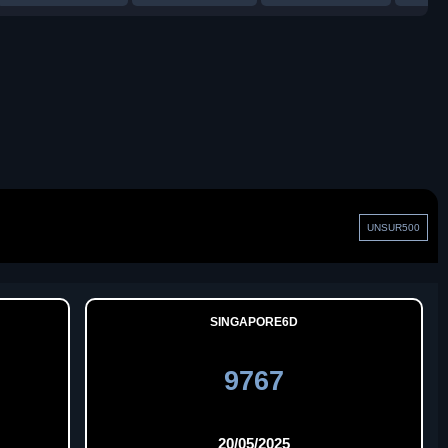
UNSUR500
SINGAPORE6D
9767
20/05/2025