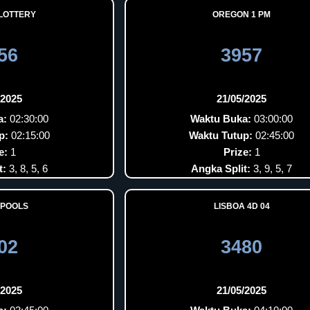
LOTTERY
OREGON 1 PM
56
3957
/2025
21/05/2025
a:
02:30:00
Waktu Buka:
03:00:00
p:
02:15:00
Waktu Tutup:
02:45:00
e:
1
Prize:
1
t:
3, 8, 5, 6
Angka Split:
3, 9, 5, 7
 POOLS
LISBOA 4D 04
02
3480
/2025
21/05/2025