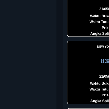
21/05
Waktu Buk
Waktu Tutu
Priz
Angka Spli
NEW YO
83
21/05
Waktu Buk
Waktu Tutu
Priz
Angka Spli