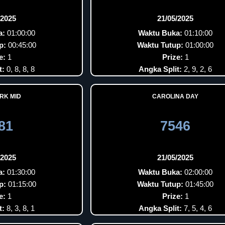
/2025
21/05/2025
a:
01:00:00
Waktu Buka:
01:10:00
p:
00:45:00
Waktu Tutup:
01:00:00
e:
1
Prize:
1
t:
0, 8, 8, 8
Angka Split:
2, 9, 2, 6
RK MID
CAROLINA DAY
81
7546
/2025
21/05/2025
a:
01:30:00
Waktu Buka:
02:00:00
p:
01:15:00
Waktu Tutup:
01:45:00
e:
1
Prize:
1
t:
8, 3, 8, 1
Angka Split:
7, 5, 4, 6