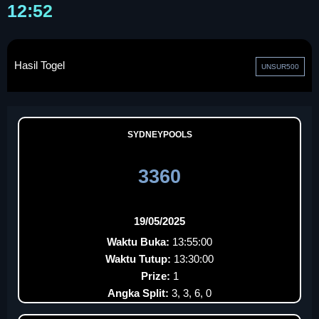
12:52
Hasil Togel
UNSUR500
SYDNEYPOOLS
3360
19/05/2025
Waktu Buka:
13:55:00
Waktu Tutup:
13:30:00
Prize:
1
Angka Split:
3, 3, 6, 0