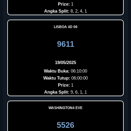
Prize:
1
Angka Split:
8, 2, 4, 1
LISBOA 4D 06
9611
19/05/2025
Waktu Buka:
06:10:00
Waktu Tutup:
06:00:00
Prize:
1
Angka Split:
9, 6, 1, 1
WASHINGTON4 EVE
5526