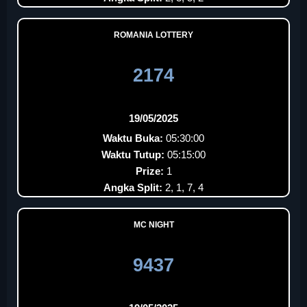
ROMANIA LOTTERY
2174
19/05/2025
Waktu Buka:
05:30:00
Waktu Tutup:
05:15:00
Prize:
1
Angka Split:
2, 1, 7, 4
MC NIGHT
9437