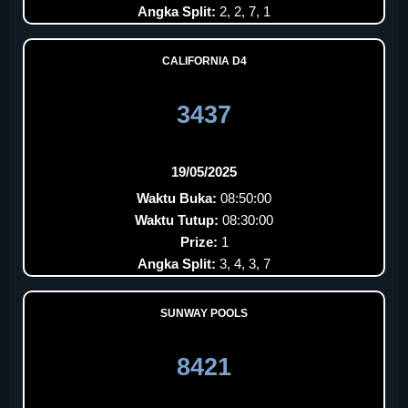
Angka Split:
2, 2, 7, 1
CALIFORNIA D4
3437
19/05/2025
Waktu Buka:
08:50:00
Waktu Tutup:
08:30:00
Prize:
1
Angka Split:
3, 4, 3, 7
SUNWAY POOLS
8421