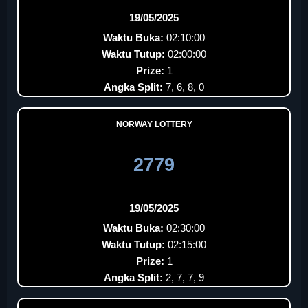
19/05/2025
Waktu Buka:
02:10:00
Waktu Tutup:
02:00:00
Prize:
1
Angka Split:
7, 6, 8, 0
NORWAY LOTTERY
2779
19/05/2025
Waktu Buka:
02:30:00
Waktu Tutup:
02:15:00
Prize:
1
Angka Split:
2, 7, 7, 9