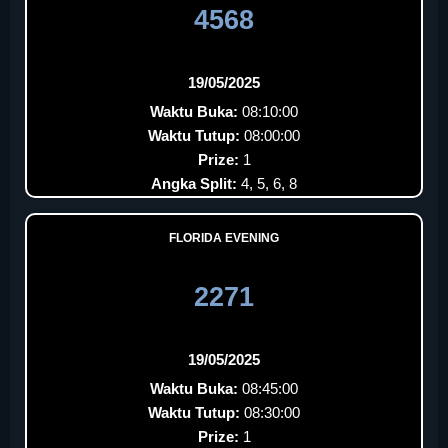
4568
19/05/2025
Waktu Buka:
08:10:00
Waktu Tutup:
08:00:00
Prize:
1
Angka Split:
4, 5, 6, 8
FLORIDA EVENING
2271
19/05/2025
Waktu Buka:
08:45:00
Waktu Tutup:
08:30:00
Prize:
1