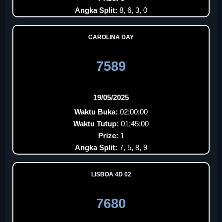
Angka Split:
8, 6, 3, 0
CAROLINA DAY
7589
19/05/2025
Waktu Buka:
02:00:00
Waktu Tutup:
01:45:00
Prize:
1
Angka Split:
7, 5, 8, 9
LISBOA 4D 02
7680