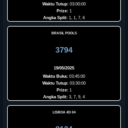
Waktu Tutup:
03:00:00
Prize:
1
Angka Split:
1, 1, 7, 6
BRASIL POOLS
3794
19/05/2025
Waktu Buka:
03:45:00
Waktu Tutup:
03:30:00
Prize:
1
Angka Split:
3, 7, 9, 4
LISBOA 4D 04