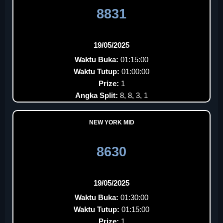
8831
19/05/2025
Waktu Buka:
01:15:00
Waktu Tutup:
01:00:00
Prize:
1
Angka Split:
8, 8, 3, 1
NEW YORK MID
8630
19/05/2025
Waktu Buka:
01:30:00
Waktu Tutup:
01:15:00
Prize:
1