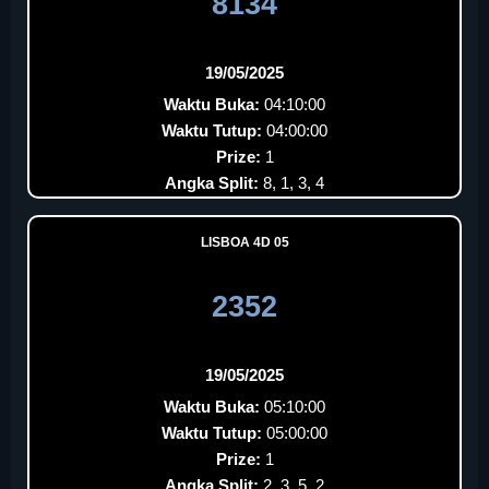
8134
19/05/2025
Waktu Buka:
04:10:00
Waktu Tutup:
04:00:00
Prize:
1
Angka Split:
8, 1, 3, 4
LISBOA 4D 05
2352
19/05/2025
Waktu Buka:
05:10:00
Waktu Tutup:
05:00:00
Prize:
1
Angka Split:
2, 3, 5, 2