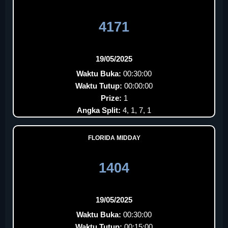
4171
19/05/2025
Waktu Buka:
00:30:00
Waktu Tutup:
00:00:00
Prize:
1
Angka Split:
4, 1, 7, 1
FLORIDA MIDDAY
1404
19/05/2025
Waktu Buka:
00:30:00
Waktu Tutup:
00:15:00