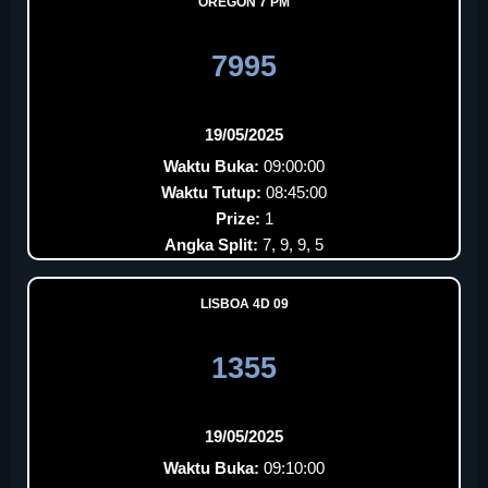
OREGON 7 PM
7995
19/05/2025
Waktu Buka:
09:00:00
Waktu Tutup:
08:45:00
Prize:
1
Angka Split:
7, 9, 9, 5
LISBOA 4D 09
1355
19/05/2025
Waktu Buka:
09:10:00