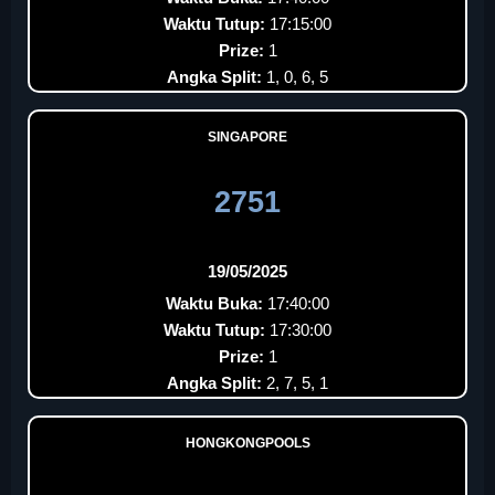
Waktu Tutup:
17:15:00
Prize:
1
Angka Split:
1, 0, 6, 5
SINGAPORE
2751
19/05/2025
Waktu Buka:
17:40:00
Waktu Tutup:
17:30:00
Prize:
1
Angka Split:
2, 7, 5, 1
HONGKONGPOOLS