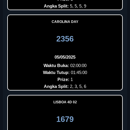
Angka Split:
5, 5, 5, 9
CAROLINA DAY
2356
05/05/2025
Waktu Buka:
02:00:00
Waktu Tutup:
01:45:00
Prize:
1
Angka Split:
2, 3, 5, 6
LISBOA 4D 02
1679