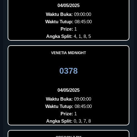
04/05/2025
Waktu Buka:
09:00:00
Waktu Tutup:
08:45:00
Prize:
1
Angka Split:
4, 1, 8, 5
VENETIA MIDNIGHT
0378
04/05/2025
Waktu Buka:
09:00:00
Waktu Tutup:
08:45:00
Prize:
1
Angka Split:
0, 3, 7, 8