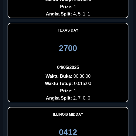
Prize:
1
Angka Split:
4, 5, 1, 1
TEXAS DAY
2700
04/05/2025
Waktu Buka:
00:30:00
Waktu Tutup:
00:15:00
Prize:
1
Angka Split:
2, 7, 0, 0
ILLINOIS MIDDAY
0412