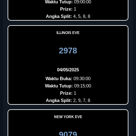
Waktu Tutup:
09:00:00
Prize:
1
Angka Split:
4, 5, 8, 8
ILLINOIS EVE
2978
04/05/2025
Waktu Buka:
09:30:00
Waktu Tutup:
09:15:00
Prize:
1
Angka Split:
2, 9, 7, 8
NEW YORK EVE
9079