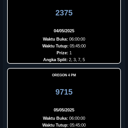
2375
04/05/2025
Waktu Buka:
06:00:00
Waktu Tutup:
05:45:00
Prize:
1
Angka Split:
2, 3, 7, 5
OREGON 4 PM
9715
05/05/2025
Waktu Buka:
06:00:00
Waktu Tutup:
05:45:00