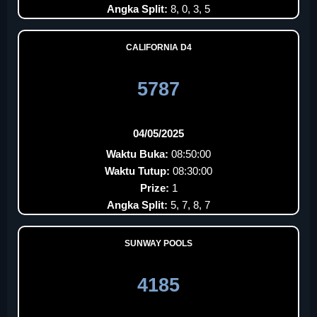
Angka Split:
8, 0, 3, 5
CALIFORNIA D4
5787
04/05/2025
Waktu Buka:
08:50:00
Waktu Tutup:
08:30:00
Prize:
1
Angka Split:
5, 7, 8, 7
SUNWAY POOLS
4185