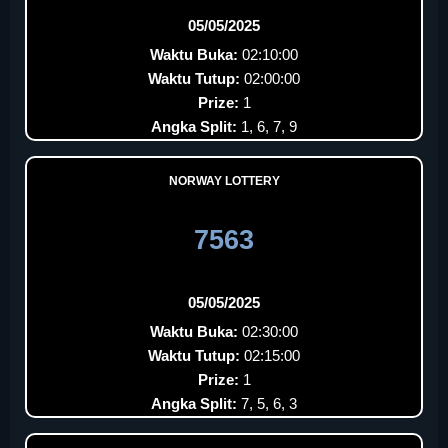
05/05/2025
Waktu Buka:
02:10:00
Waktu Tutup:
02:00:00
Prize:
1
Angka Split:
1, 6, 7, 9
NORWAY LOTTERY
7563
05/05/2025
Waktu Buka:
02:30:00
Waktu Tutup:
02:15:00
Prize:
1
Angka Split:
7, 5, 6, 3