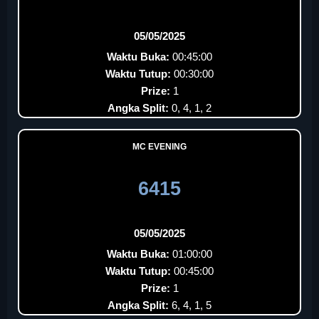
05/05/2025
Waktu Buka:
00:45:00
Waktu Tutup:
00:30:00
Prize:
1
Angka Split:
0, 4, 1, 2
MC EVENING
6415
05/05/2025
Waktu Buka:
01:00:00
Waktu Tutup:
00:45:00
Prize:
1
Angka Split:
6, 4, 1, 5