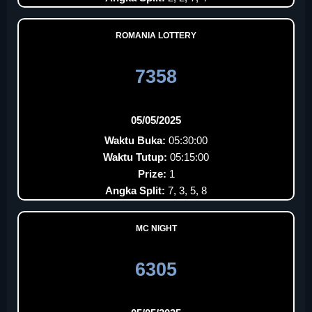
ROMANIA LOTTERY
7358
05/05/2025
Waktu Buka:
05:30:00
Waktu Tutup:
05:15:00
Prize:
1
Angka Split:
7, 3, 5, 8
MC NIGHT
6305