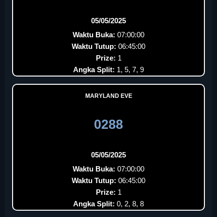
05/05/2025
Waktu Buka:
07:00:00
Waktu Tutup:
06:45:00
Prize:
1
Angka Split:
1, 5, 7, 9
MARYLAND EVE
0288
05/05/2025
Waktu Buka:
07:00:00
Waktu Tutup:
06:45:00
Prize:
1
Angka Split:
0, 2, 8, 8