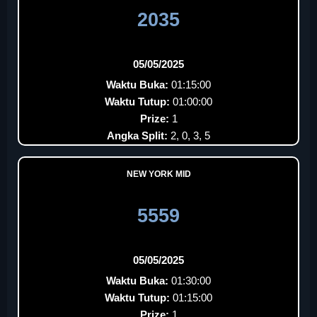
2035
05/05/2025
Waktu Buka:
01:15:00
Waktu Tutup:
01:00:00
Prize:
1
Angka Split:
2, 0, 3, 5
NEW YORK MID
5559
05/05/2025
Waktu Buka:
01:30:00
Waktu Tutup:
01:15:00
Prize:
1