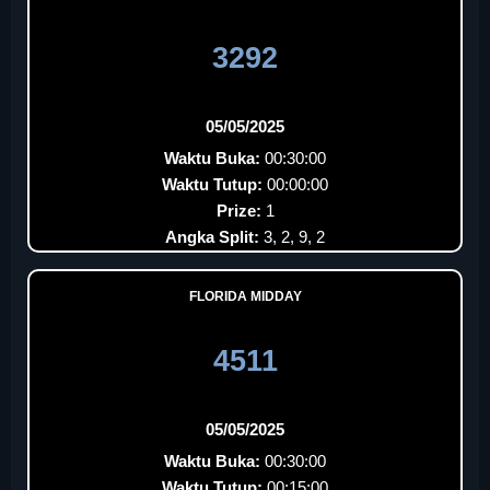
3292
05/05/2025
Waktu Buka:
00:30:00
Waktu Tutup:
00:00:00
Prize:
1
Angka Split:
3, 2, 9, 2
FLORIDA MIDDAY
4511
05/05/2025
Waktu Buka:
00:30:00
Waktu Tutup:
00:15:00