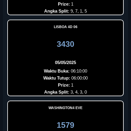
Prize:
1
Angka Split:
9, 7, 1, 5
LISBOA 4D 06
3430
05/05/2025
Waktu Buka:
06:10:00
Waktu Tutup:
06:00:00
Prize:
1
Angka Split:
3, 4, 3, 0
WASHINGTON4 EVE
1579