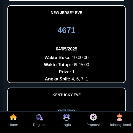
NEW JERSEY EVE
4671
04/05/2025
Waktu Buka:
10:00:00
Waktu Tutup:
09:45:00
Prize:
1
Angka Split:
4, 6, 7, 1
KENTUCKY EVE
8778
Home
Register
Login
Promosi
Hubungi kami
04/05/2025