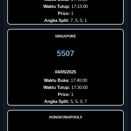
Waktu Tutup:
17:15:00
Prize:
1
Angka Split:
7, 5, 0, 1
SINGAPORE
5507
04/05/2025
Waktu Buka:
17:40:00
Waktu Tutup:
17:30:00
Prize:
1
Angka Split:
5, 5, 0, 7
HONGKONGPOOLS