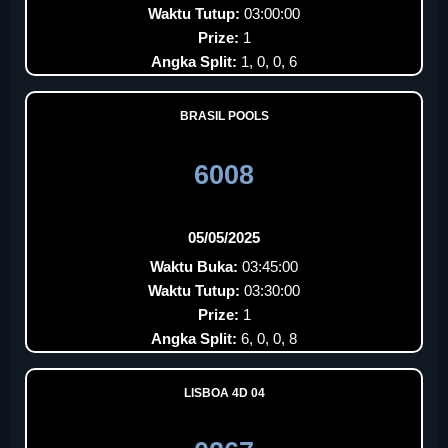
Waktu Tutup:
03:00:00
Prize:
1
Angka Split:
1, 0, 0, 6
BRASIL POOLS
6008
05/05/2025
Waktu Buka:
03:45:00
Waktu Tutup:
03:30:00
Prize:
1
Angka Split:
6, 0, 0, 8
LISBOA 4D 04