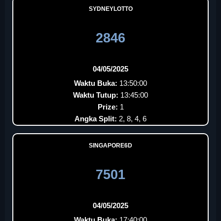
SYDNEYLOTTO
2846
04/05/2025
Waktu Buka:
13:50:00
Waktu Tutup:
13:45:00
Prize:
1
Angka Split:
2, 8, 4, 6
SINGAPORE6D
7501
04/05/2025
Waktu Buka:
17:40:00