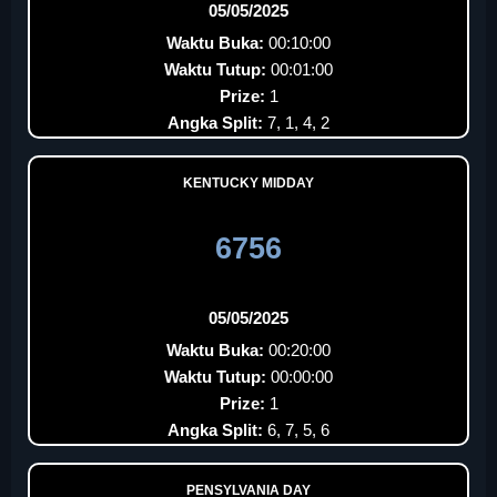
05/05/2025
Waktu Buka:
00:10:00
Waktu Tutup:
00:01:00
Prize:
1
Angka Split:
7, 1, 4, 2
KENTUCKY MIDDAY
6756
05/05/2025
Waktu Buka:
00:20:00
Waktu Tutup:
00:00:00
Prize:
1
Angka Split:
6, 7, 5, 6
PENSYLVANIA DAY