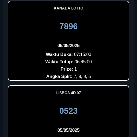
KANADA LOTTO
7896
05/05/2025
Waktu Buka:
07:15:00
Waktu Tutup:
06:45:00
Prize:
1
Angka Split:
7, 8, 9, 6
LISBOA 4D 07
0523
05/05/2025