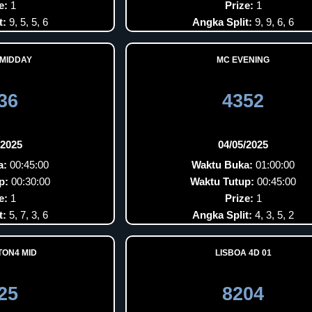
e:
1
Prize:
1
t:
9, 5, 5, 6
Angka Split:
9, 9, 6, 6
 MIDDAY
MC EVENING
36
4352
/2025
04/05/2025
a:
00:45:00
Waktu Buka:
01:00:00
p:
00:30:00
Waktu Tutup:
00:45:00
e:
1
Prize:
1
t:
5, 7, 3, 6
Angka Split:
4, 3, 5, 2
ON4 MID
LISBOA 4D 01
25
8204