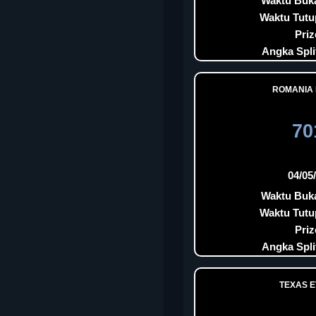
Waktu Buk
Waktu Tutu
Priz
Angka Spli
ROMANIA 
70
04/05
Waktu Buk
Waktu Tutu
Priz
Angka Spli
TEXAS E