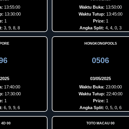
a:
13:55:00
Waktu Buka:
13:50:00
p:
13:30:00
Waktu Tutup:
13:45:00
e:
1
Prize:
1
t:
3, 9, 8, 8
Angka Split:
4, 4, 0, 3
PORE
HONGKONGPOOLS
96
0506
/2025
03/05/2025
a:
17:40:00
Waktu Buka:
23:00:00
p:
17:30:00
Waktu Tutup:
22:40:00
e:
1
Prize:
1
t:
6, 9, 9, 6
Angka Split:
0, 5, 0, 6
 4D 00
TOTO MACAU 00