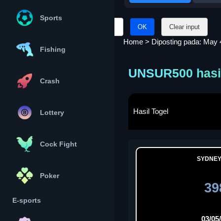
Sports
Search
Clear input
for:
Home
>
Diposting pada: May 
Fishing
UNSUR500 hasil
Crash
Hasil Togel
Lottery
Cock Fight
SYDNE
Poker
39
E-sports
03/05