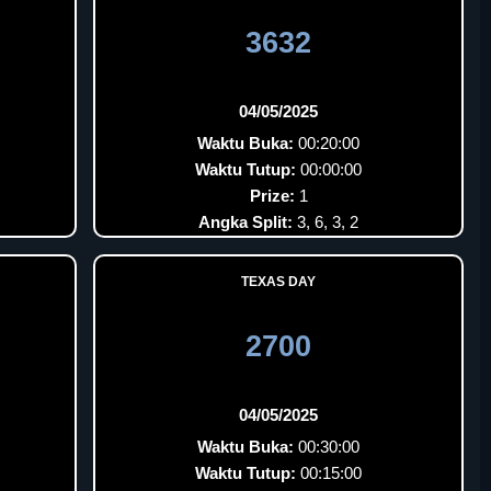
3632
04/05/2025
Waktu Buka:
00:20:00
Waktu Tutup:
00:00:00
Prize:
1
Angka Split:
3, 6, 3, 2
TEXAS DAY
2700
04/05/2025
Waktu Buka:
00:30:00
Waktu Tutup:
00:15:00