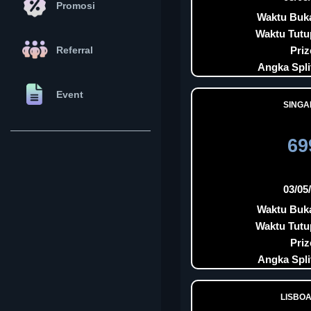
Promosi
Waktu Buk
Waktu Tutu
Referral
Priz
Angka Spli
Event
SINGA
69
03/05
Waktu Buk
Waktu Tutu
Priz
Angka Spli
LISBOA