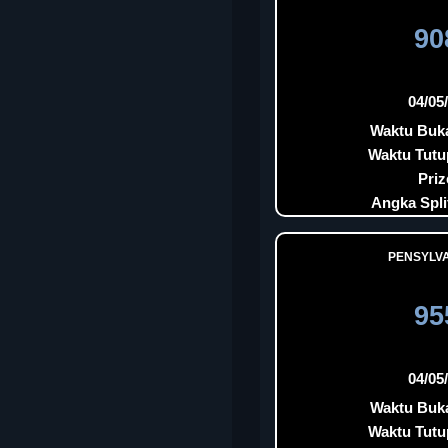
90
04/05
Waktu Buk
Waktu Tutu
Priz
Angka Spli
PENSYLVA
95
04/05
Waktu Buk
Waktu Tutu