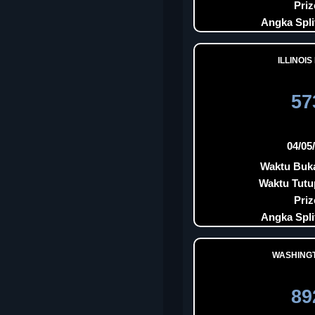
Priz
Angka Spli
ILLINOIS
57
04/05
Waktu Buk
Waktu Tutu
Priz
Angka Spli
WASHINGT
89