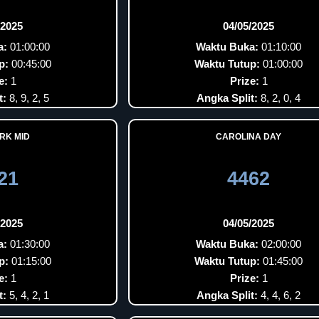
/2025
04/05/2025
a:
01:00:00
Waktu Buka:
01:10:00
p:
00:45:00
Waktu Tutup:
01:00:00
e:
1
Prize:
1
t:
8, 9, 2, 5
Angka Split:
8, 2, 0, 4
RK MID
CAROLINA DAY
21
4462
/2025
04/05/2025
a:
01:30:00
Waktu Buka:
02:00:00
p:
01:15:00
Waktu Tutup:
01:45:00
e:
1
Prize:
1
t:
5, 4, 2, 1
Angka Split:
4, 4, 6, 2