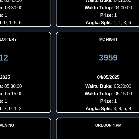
a:
03:45:00
Waktu Buka:
04:10:00
p:
03:30:00
Waktu Tutup:
04:00:00
e:
1
Prize:
1
t:
0, 1, 5, 6
Angka Split:
1, 1, 3, 6
LOTTERY
MC NIGHT
12
3959
/2025
04/05/2025
a:
05:30:00
Waktu Buka:
05:30:00
p:
05:15:00
Waktu Tutup:
05:15:00
e:
1
Prize:
1
t:
7, 0, 1, 2
Angka Split:
3, 9, 5, 9
VENING
OREGON 4 PM