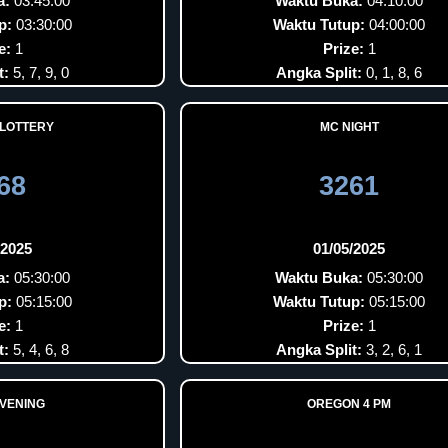
a:
03:45:00
Waktu Buka:
04:10:00
p:
03:30:00
Waktu Tutup:
04:00:00
e:
1
Prize:
1
t:
5, 7, 9, 0
Angka Split:
0, 1, 8, 6
LOTTERY
MC NIGHT
68
3261
/2025
01/05/2025
a:
05:30:00
Waktu Buka:
05:30:00
p:
05:15:00
Waktu Tutup:
05:15:00
e:
1
Prize:
1
t:
5, 4, 6, 8
Angka Split:
3, 2, 6, 1
VENING
OREGON 4 PM