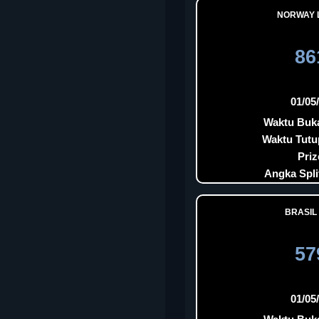
NORWAY 
86
01/05
Waktu Buk
Waktu Tutu
Priz
Angka Spli
BRASIL
57
01/05