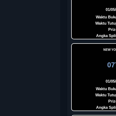
01/05
Waktu Buk
Waktu Tutu
Priz
Angka Spli
NEW YO
07
01/05
Waktu Buk
Waktu Tutu
Priz
Angka Spli