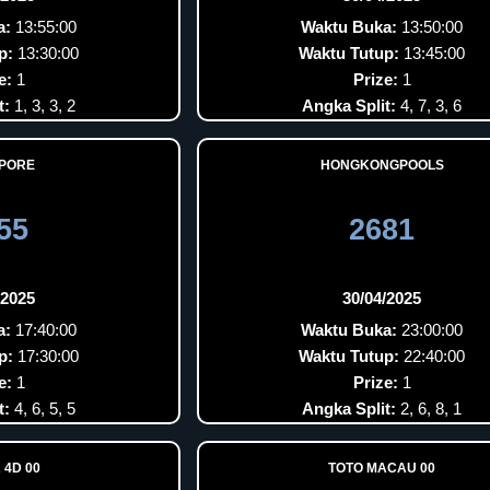
a:
13:55:00
Waktu Buka:
13:50:00
p:
13:30:00
Waktu Tutup:
13:45:00
e:
1
Prize:
1
t:
1, 3, 3, 2
Angka Split:
4, 7, 3, 6
PORE
HONGKONGPOOLS
55
2681
/2025
30/04/2025
a:
17:40:00
Waktu Buka:
23:00:00
p:
17:30:00
Waktu Tutup:
22:40:00
e:
1
Prize:
1
t:
4, 6, 5, 5
Angka Split:
2, 6, 8, 1
 4D 00
TOTO MACAU 00