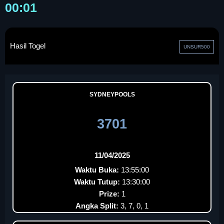
00:01
Hasil Togel
UNSUR500
SYDNEYPOOLS
3701
11/04/2025
Waktu Buka:
13:55:00
Waktu Tutup:
13:30:00
Prize:
1
Angka Split:
3, 7, 0, 1