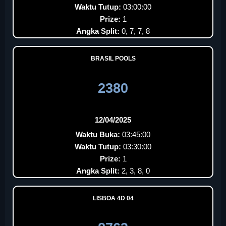
Waktu Tutup:
03:00:00
Prize:
1
Angka Split:
0, 7, 7, 8
BRASIL POOLS
2380
12/04/2025
Waktu Buka:
03:45:00
Waktu Tutup:
03:30:00
Prize:
1
Angka Split:
2, 3, 8, 0
LISBOA 4D 04