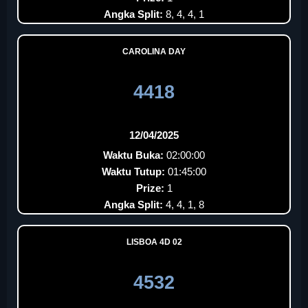
Angka Split:
8, 4, 4, 1
CAROLINA DAY
4418
12/04/2025
Waktu Buka:
02:00:00
Waktu Tutup:
01:45:00
Prize:
1
Angka Split:
4, 4, 1, 8
LISBOA 4D 02
4532