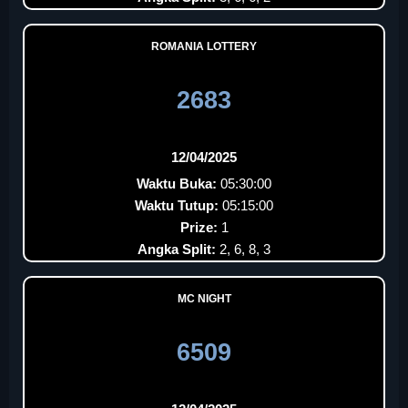
ROMANIA LOTTERY
2683
12/04/2025
Waktu Buka:
05:30:00
Waktu Tutup:
05:15:00
Prize:
1
Angka Split:
2, 6, 8, 3
MC NIGHT
6509