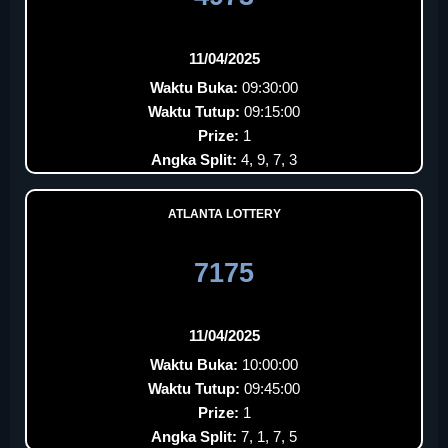
11/04/2025
Waktu Buka:
09:30:00
Waktu Tutup:
09:15:00
Prize:
1
Angka Split:
4, 9, 7, 3
ATLANTA LOTTERY
7175
11/04/2025
Waktu Buka:
10:00:00
Waktu Tutup:
09:45:00
Prize:
1
Angka Split:
7, 1, 7, 5