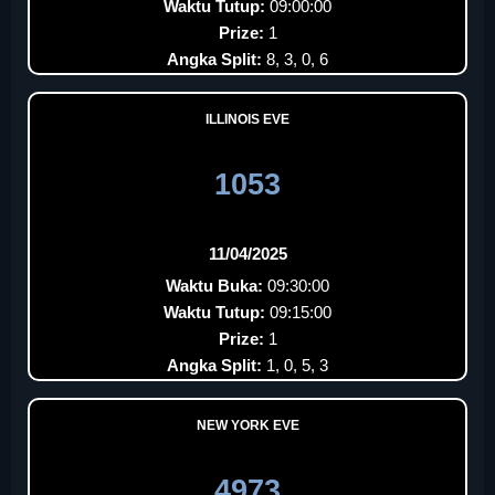
Waktu Tutup:
09:00:00
Prize:
1
Angka Split:
8, 3, 0, 6
ILLINOIS EVE
1053
11/04/2025
Waktu Buka:
09:30:00
Waktu Tutup:
09:15:00
Prize:
1
Angka Split:
1, 0, 5, 3
NEW YORK EVE
4973