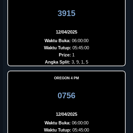
3915
12/04/2025
Waktu Buka:
06:00:00
Waktu Tutup:
05:45:00
Prize:
1
Angka Split:
3, 9, 1, 5
OREGON 4 PM
0756
12/04/2025
Waktu Buka:
06:00:00
Waktu Tutup:
05:45:00