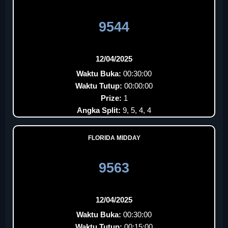
9544
12/04/2025
Waktu Buka:
00:30:00
Waktu Tutup:
00:00:00
Prize:
1
Angka Split:
9, 5, 4, 4
FLORIDA MIDDAY
9563
12/04/2025
Waktu Buka:
00:30:00
Waktu Tutup:
00:15:00