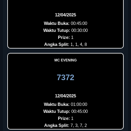
12/04/2025
Waktu Buka:
00:45:00
Waktu Tutup:
00:30:00
Prize:
1
Angka Split:
1, 1, 4, 8
MC EVENING
7372
12/04/2025
Waktu Buka:
01:00:00
Waktu Tutup:
00:45:00
Prize:
1
Angka Split:
7, 3, 7, 2