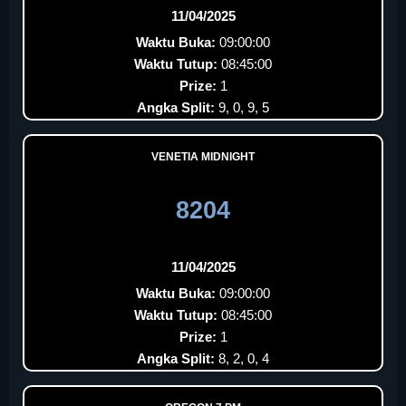
11/04/2025
Waktu Buka:
09:00:00
Waktu Tutup:
08:45:00
Prize:
1
Angka Split:
9, 0, 9, 5
VENETIA MIDNIGHT
8204
11/04/2025
Waktu Buka:
09:00:00
Waktu Tutup:
08:45:00
Prize:
1
Angka Split:
8, 2, 0, 4