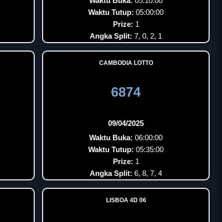
Waktu Buka:
05:10:00
Waktu Tutup:
05:00:00
Prize:
1
Angka Split:
7, 0, 2, 1
CAMBODIA LOTTO
6874
09/04/2025
Waktu Buka:
06:00:00
Waktu Tutup:
05:35:00
Prize:
1
Angka Split:
6, 8, 7, 4
LISBOA 4D 06