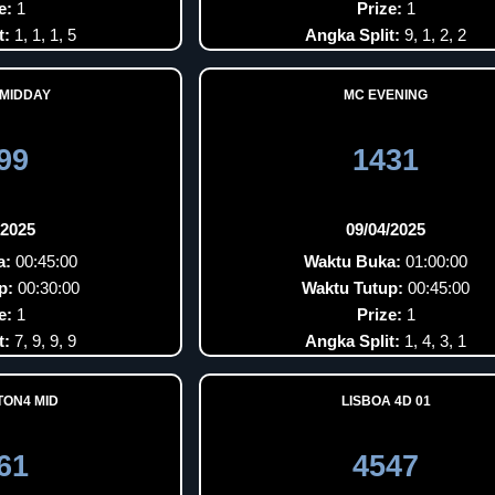
e:
1
Prize:
1
t:
1, 1, 1, 5
Angka Split:
9, 1, 2, 2
 MIDDAY
MC EVENING
99
1431
/2025
09/04/2025
a:
00:45:00
Waktu Buka:
01:00:00
p:
00:30:00
Waktu Tutup:
00:45:00
e:
1
Prize:
1
t:
7, 9, 9, 9
Angka Split:
1, 4, 3, 1
ON4 MID
LISBOA 4D 01
61
4547