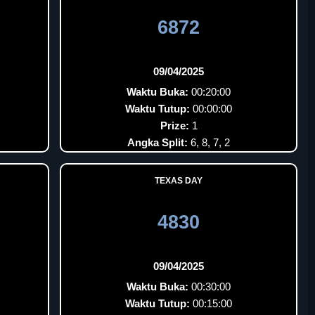
6872
09/04/2025
Waktu Buka:
00:20:00
Waktu Tutup:
00:00:00
Prize:
1
Angka Split:
6, 8, 7, 2
TEXAS DAY
4830
09/04/2025
Waktu Buka:
00:30:00
Waktu Tutup:
00:15:00