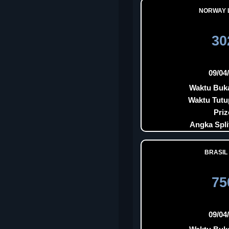
NORWAY 
30
09/04
Waktu Buk
Waktu Tutu
Priz
Angka Spli
BRASIL
75
09/04