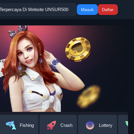
site UNSUR500
Masuk
Daftar
Fishing
Crash
Lottery