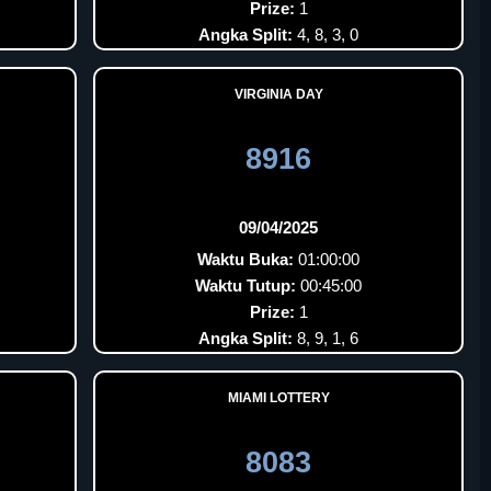
Prize:
1
Angka Split:
4, 8, 3, 0
VIRGINIA DAY
8916
09/04/2025
Waktu Buka:
01:00:00
Waktu Tutup:
00:45:00
Prize:
1
Angka Split:
8, 9, 1, 6
MIAMI LOTTERY
8083