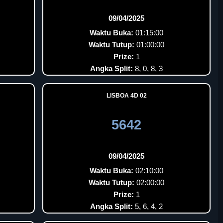
09/04/2025
Waktu Buka:
01:15:00
Waktu Tutup:
01:00:00
Prize:
1
Angka Split:
8, 0, 8, 3
LISBOA 4D 02
5642
09/04/2025
Waktu Buka:
02:10:00
Waktu Tutup:
02:00:00
Prize:
1
Angka Split:
5, 6, 4, 2