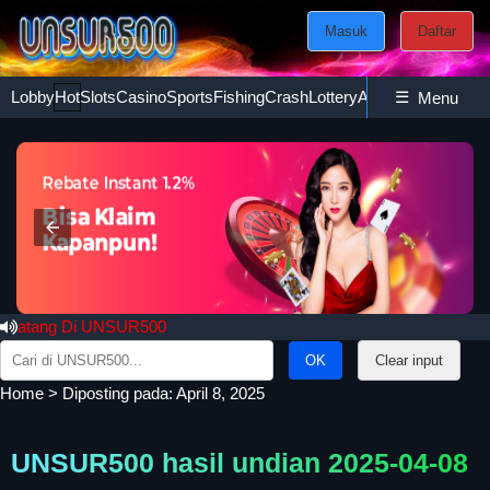
Masuk
Daftar
Lobby
Hot
Slots
Casino
Sports
Fishing
Crash
Lottery
Ayam
☰
Poker
Esport
Menu
ang Di UNSUR500
Search
Clear input
for:
Home
>
Diposting pada: April 8, 2025
UNSUR500 hasil undian 2025-04-08