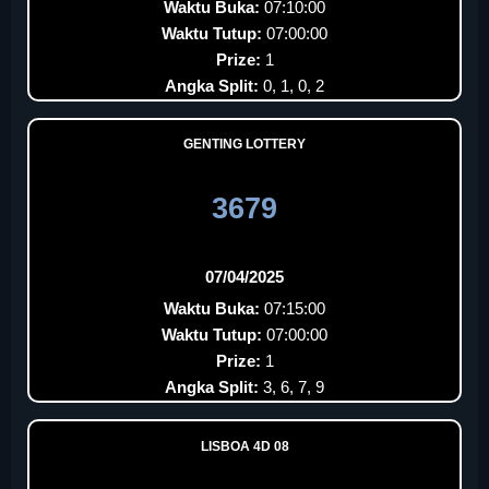
Waktu Buka:
07:10:00
Waktu Tutup:
07:00:00
Prize:
1
Angka Split:
0, 1, 0, 2
GENTING LOTTERY
3679
07/04/2025
Waktu Buka:
07:15:00
Waktu Tutup:
07:00:00
Prize:
1
Angka Split:
3, 6, 7, 9
LISBOA 4D 08