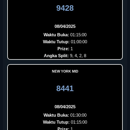
9428
08/04/2025
Waktu Buka:
01:15:00
Waktu Tutup:
01:00:00
Prize:
1
Angka Split:
9, 4, 2, 8
NEW YORK MID
8441
08/04/2025
Waktu Buka:
01:30:00
Waktu Tutup:
01:15:00
Prize:
1