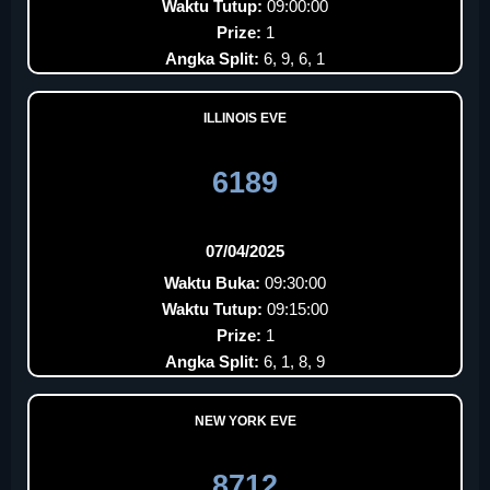
Waktu Tutup:
09:00:00
Prize:
1
Angka Split:
6, 9, 6, 1
ILLINOIS EVE
6189
07/04/2025
Waktu Buka:
09:30:00
Waktu Tutup:
09:15:00
Prize:
1
Angka Split:
6, 1, 8, 9
NEW YORK EVE
8712