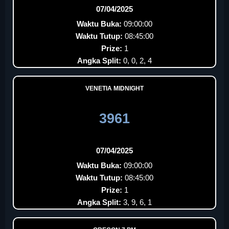
07/04/2025
Waktu Buka:
09:00:00
Waktu Tutup:
08:45:00
Prize:
1
Angka Split:
0, 0, 2, 4
VENETIA MIDNIGHT
3961
07/04/2025
Waktu Buka:
09:00:00
Waktu Tutup:
08:45:00
Prize:
1
Angka Split:
3, 9, 6, 1