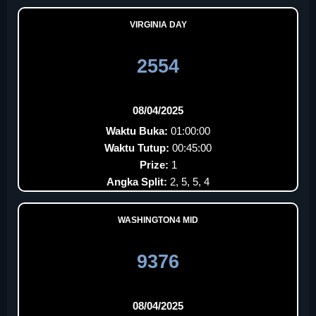
VIRGINIA DAY
2554
08/04/2025
Waktu Buka:
01:00:00
Waktu Tutup:
00:45:00
Prize:
1
Angka Split:
2, 5, 5, 4
WASHINGTON4 MID
9376
08/04/2025