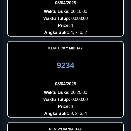
08/04/2025
Waktu Buka:
00:10:00
Waktu Tutup:
00:03:00
Prize:
1
Angka Split:
4, 7, 9, 2
KENTUCKY MIDDAY
9234
08/04/2025
Waktu Buka:
00:20:00
Waktu Tutup:
00:00:00
Prize:
1
Angka Split:
9, 2, 3, 4
PENSYLVANIA DAY