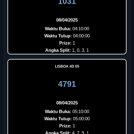
1031
08/04/2025
Waktu Buka:
04:10:00
Waktu Tutup:
04:00:00
Prize:
1
Angka Split:
1, 0, 3, 1
LISBOA 4D 05
4791
08/04/2025
Waktu Buka:
05:10:00
Waktu Tutup:
05:00:00
Prize:
1
Angka Split:
4, 7, 9, 1