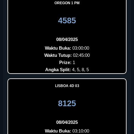
OREGON 1 PM
4585
08/04/2025
Waktu Buka:
03:00:00
Waktu Tutup:
02:45:00
Prize:
1
Angka Split:
4, 5, 8, 5
LISBOA 4D 03
8125
08/04/2025
Waktu Buka:
03:10:00