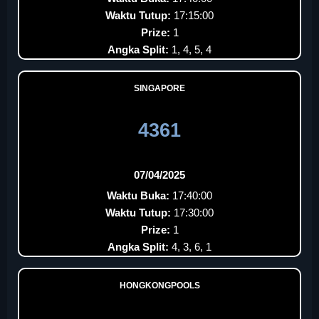
Waktu Tutup:
17:15:00
Prize:
1
Angka Split:
1, 4, 5, 4
SINGAPORE
4361
07/04/2025
Waktu Buka:
17:40:00
Waktu Tutup:
17:30:00
Prize:
1
Angka Split:
4, 3, 6, 1
HONGKONGPOOLS