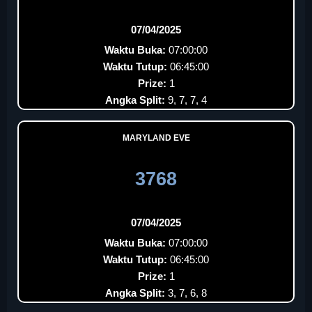
07/04/2025
Waktu Buka:
07:00:00
Waktu Tutup:
06:45:00
Prize:
1
Angka Split:
9, 7, 7, 4
MARYLAND EVE
3768
07/04/2025
Waktu Buka:
07:00:00
Waktu Tutup:
06:45:00
Prize:
1
Angka Split:
3, 7, 6, 8