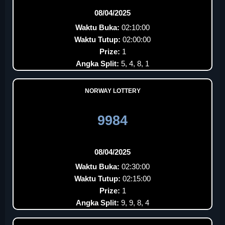
08/04/2025
Waktu Buka:
02:10:00
Waktu Tutup:
02:00:00
Prize:
1
Angka Split:
5, 4, 8, 1
NORWAY LOTTERY
9984
08/04/2025
Waktu Buka:
02:30:00
Waktu Tutup:
02:15:00
Prize:
1
Angka Split:
9, 9, 8, 4