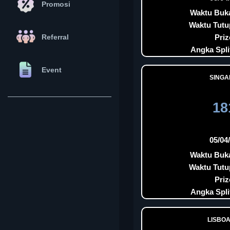
Promosi
Waktu Buk
Waktu Tutu
Referral
Priz
Angka Spli
Event
SINGA
18
05/04
Waktu Buk
Waktu Tutu
Priz
Angka Spli
LISBOA