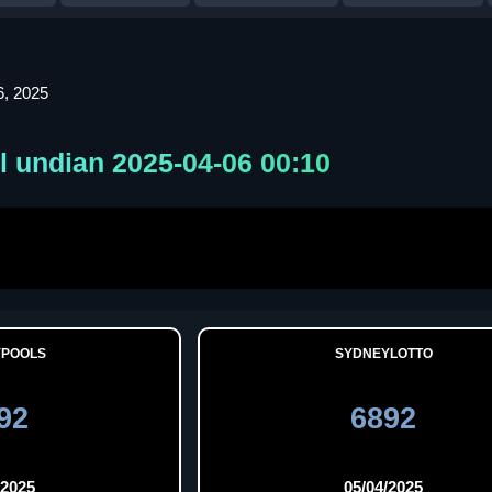
6, 2025
 undian 2025-04-06 00:10
YPOOLS
SYDNEYLOTTO
92
6892
/2025
05/04/2025