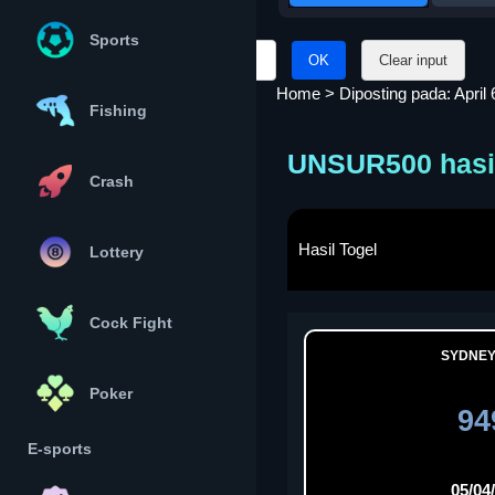
Sports
Search
Clear input
for:
Home
>
Diposting pada: April 
Fishing
UNSUR500 hasil
Crash
Hasil Togel
Lottery
Cock Fight
SYDNE
Poker
94
E-sports
05/04