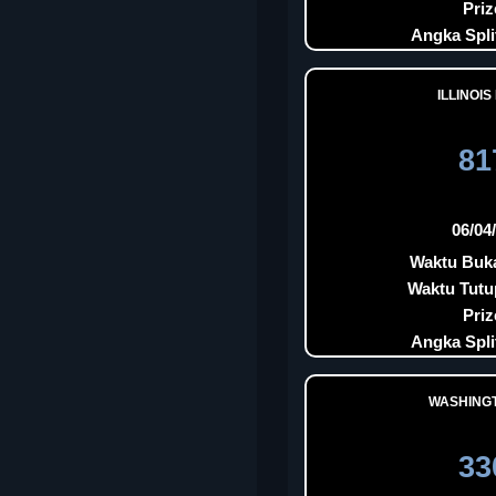
Priz
Angka Spli
ILLINOIS
81
06/04
Waktu Buk
Waktu Tutu
Priz
Angka Spli
WASHINGT
33