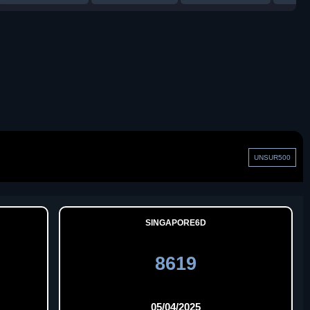
UNSUR500
SINGAPORE6D
8619
05/04/2025