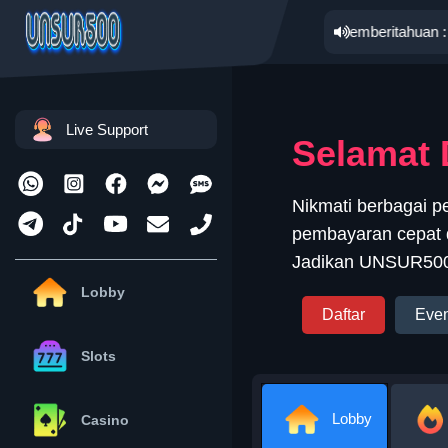
Pemberitahuan : Situs Resmi Men
Live Support
Selamat 
Nikmati berbagai p
pembayaran cepat 
Jadikan UNSUR500 s
Lobby
Daftar
Even
Slots
Lobby
Casino