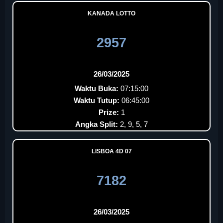
KANADA LOTTO
2957
26/03/2025
Waktu Buka:
07:15:00
Waktu Tutup:
06:45:00
Prize:
1
Angka Split:
2, 9, 5, 7
LISBOA 4D 07
7182
26/03/2025