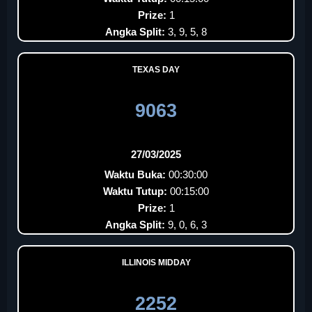
Prize:
1
Angka Split:
3, 9, 5, 8
TEXAS DAY
9063
27/03/2025
Waktu Buka:
00:30:00
Waktu Tutup:
00:15:00
Prize:
1
Angka Split:
9, 0, 6, 3
ILLINOIS MIDDAY
2252