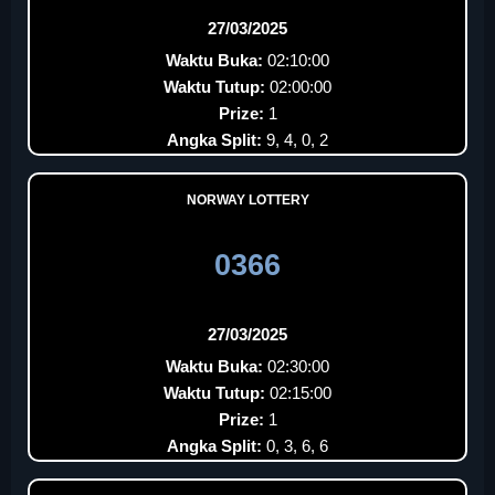
27/03/2025
Waktu Buka:
02:10:00
Waktu Tutup:
02:00:00
Prize:
1
Angka Split:
9, 4, 0, 2
NORWAY LOTTERY
0366
27/03/2025
Waktu Buka:
02:30:00
Waktu Tutup:
02:15:00
Prize:
1
Angka Split:
0, 3, 6, 6