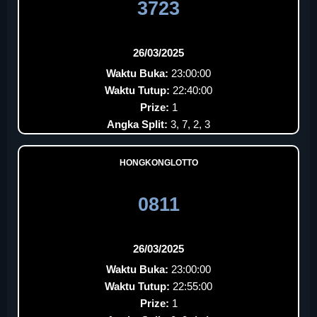
3723
26/03/2025
Waktu Buka:
23:00:00
Waktu Tutup:
22:40:00
Prize:
1
Angka Split:
3, 7, 2, 3
HONGKONGLOTTO
0811
26/03/2025
Waktu Buka:
23:00:00
Waktu Tutup:
22:55:00
Prize:
1