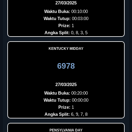
27/03/2025
Waktu Buka:
00:10:00
Waktu Tutup:
00:03:00
Prize:
1
Angka Split:
0, 8, 3, 5
KENTUCKY MIDDAY
6978
27/03/2025
Waktu Buka:
00:20:00
Waktu Tutup:
00:00:00
Prize:
1
Angka Split:
6, 9, 7, 8
PENSYLVANIA DAY