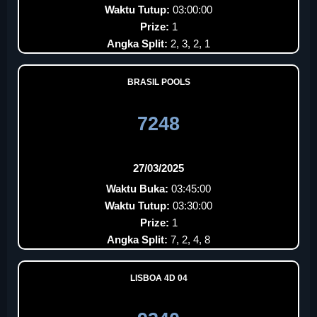
Waktu Tutup:
03:00:00
Prize:
1
Angka Split:
2, 3, 2, 1
BRASIL POOLS
7248
27/03/2025
Waktu Buka:
03:45:00
Waktu Tutup:
03:30:00
Prize:
1
Angka Split:
7, 2, 4, 8
LISBOA 4D 04