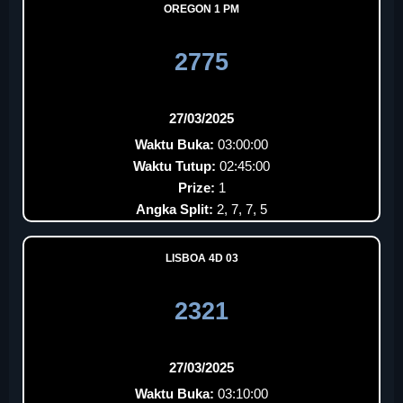
OREGON 1 PM
2775
27/03/2025
Waktu Buka:
03:00:00
Waktu Tutup:
02:45:00
Prize:
1
Angka Split:
2, 7, 7, 5
LISBOA 4D 03
2321
27/03/2025
Waktu Buka:
03:10:00