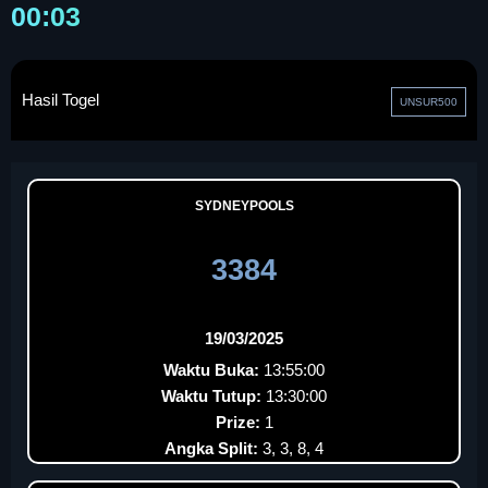
00:03
Hasil Togel
UNSUR500
SYDNEYPOOLS
3384
19/03/2025
Waktu Buka:
13:55:00
Waktu Tutup:
13:30:00
Prize:
1
Angka Split:
3, 3, 8, 4