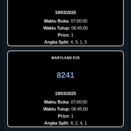
19/03/2025
Waktu Buka:
07:00:00
Waktu Tutup:
06:45:00
Prize:
1
Angka Split:
4, 9, 1, 5
MARYLAND EVE
8241
19/03/2025
Waktu Buka:
07:00:00
Waktu Tutup:
06:45:00
Prize:
1
Angka Split:
8, 2, 4, 1