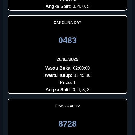
Angka Split:
0, 4, 0, 5
CAROLINA DAY
0483
20/03/2025
Waktu Buka:
02:00:00
Waktu Tutup:
01:45:00
Prize:
1
Angka Split:
0, 4, 8, 3
LISBOA 4D 02
8728