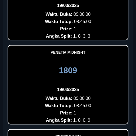
19/03/2025
Waktu Buka:
09:00:00
Waktu Tutup:
08:45:00
Prize:
1
Angka Split:
1, 8, 3, 3
VENETIA MIDNIGHT
1809
19/03/2025
Waktu Buka:
09:00:00
Waktu Tutup:
08:45:00
Prize:
1
Angka Split:
1, 8, 0, 9