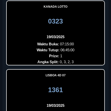
KANADA LOTTO
0323
19/03/2025
Waktu Buka:
07:15:00
Waktu Tutup:
06:45:00
Prize:
1
Angka Split:
0, 3, 2, 3
LISBOA 4D 07
1361
19/03/2025