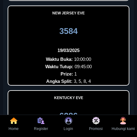
NEW JERSEY EVE
3584
19/03/2025
Waktu Buka:
10:00:00
Waktu Tutup:
09:45:00
Prize:
1
Angka Split:
3, 5, 8, 4
KENTUCKY EVE
6286
Home
Register
Login
Promosi
Hubungi kami
19/03/2025