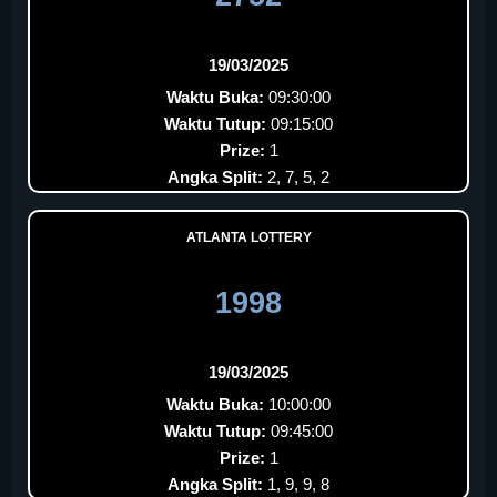
19/03/2025
Waktu Buka:
09:30:00
Waktu Tutup:
09:15:00
Prize:
1
Angka Split:
2, 7, 5, 2
ATLANTA LOTTERY
1998
19/03/2025
Waktu Buka:
10:00:00
Waktu Tutup:
09:45:00
Prize:
1
Angka Split:
1, 9, 9, 8