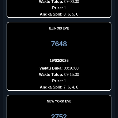
Waktu Tutup:
09:00:00
Prize:
1
Angka Split:
8, 6, 5, 6
ILLINOIS EVE
7648
19/03/2025
Waktu Buka:
09:30:00
Waktu Tutup:
09:15:00
Prize:
1
Angka Split:
7, 6, 4, 8
NEW YORK EVE
2752