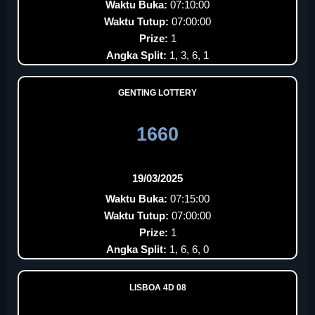
Waktu Buka:
07:10:00
Waktu Tutup:
07:00:00
Prize:
1
Angka Split:
1, 3, 6, 1
GENTING LOTTERY
1660
19/03/2025
Waktu Buka:
07:15:00
Waktu Tutup:
07:00:00
Prize:
1
Angka Split:
1, 6, 6, 0
LISBOA 4D 08