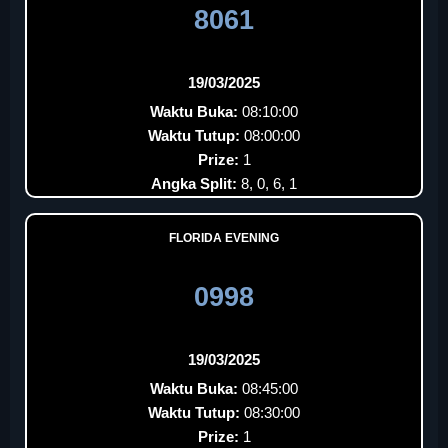
8061
19/03/2025
Waktu Buka:
08:10:00
Waktu Tutup:
08:00:00
Prize:
1
Angka Split:
8, 0, 6, 1
FLORIDA EVENING
0998
19/03/2025
Waktu Buka:
08:45:00
Waktu Tutup:
08:30:00
Prize:
1