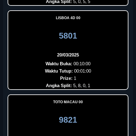
Angka Split:
5, 0, 5, 5
LISBOA 4D 00
5801
20/03/2025
Waktu Buka:
00:10:00
Waktu Tutup:
00:01:00
Prize:
1
Angka Split:
5, 8, 0, 1
TOTO MACAU 00
9821