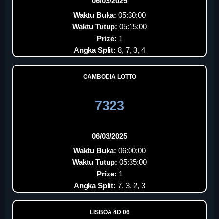
06/03/2025
Waktu Buka:
05:30:00
Waktu Tutup:
05:15:00
Prize:
1
Angka Split:
8, 7, 3, 4
CAMBODIA LOTTO
7323
06/03/2025
Waktu Buka:
06:00:00
Waktu Tutup:
05:35:00
Prize:
1
Angka Split:
7, 3, 2, 3
LISBOA 4D 06