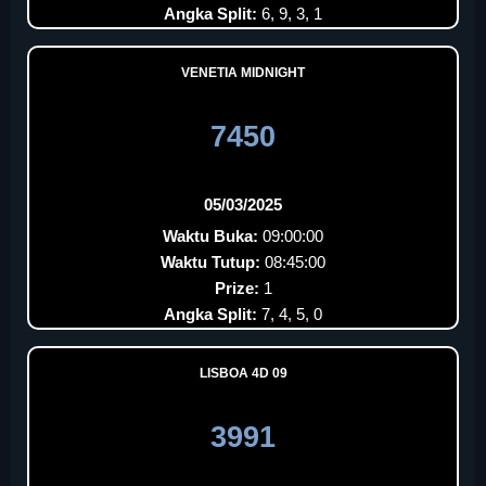
Angka Split:
6, 9, 3, 1
VENETIA MIDNIGHT
7450
05/03/2025
Waktu Buka:
09:00:00
Waktu Tutup:
08:45:00
Prize:
1
Angka Split:
7, 4, 5, 0
LISBOA 4D 09
3991