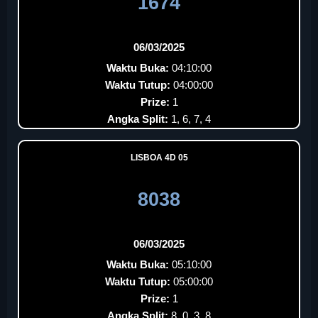
1674
06/03/2025
Waktu Buka:
04:10:00
Waktu Tutup:
04:00:00
Prize:
1
Angka Split:
1, 6, 7, 4
LISBOA 4D 05
8038
06/03/2025
Waktu Buka:
05:10:00
Waktu Tutup:
05:00:00
Prize:
1
Angka Split:
8, 0, 3, 8