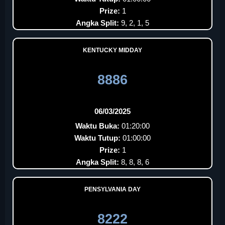
Prize:
1
Angka Split:
9, 2, 1, 5
KENTUCKY MIDDAY
8886
06/03/2025
Waktu Buka:
01:20:00
Waktu Tutup:
01:00:00
Prize:
1
Angka Split:
8, 8, 8, 6
PENSYLVANIA DAY
8222