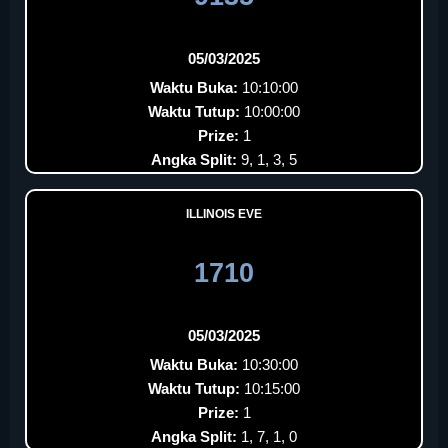
05/03/2025
Waktu Buka:
10:10:00
Waktu Tutup:
10:00:00
Prize:
1
Angka Split:
9, 1, 3, 5
ILLINOIS EVE
1710
05/03/2025
Waktu Buka:
10:30:00
Waktu Tutup:
10:15:00
Prize:
1
Angka Split:
1, 7, 1, 0