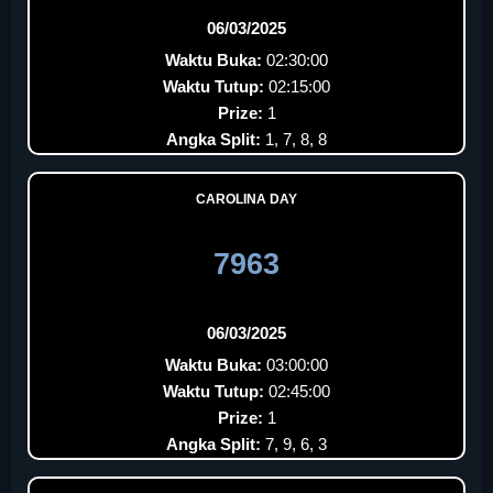
06/03/2025
Waktu Buka:
02:30:00
Waktu Tutup:
02:15:00
Prize:
1
Angka Split:
1, 7, 8, 8
CAROLINA DAY
7963
06/03/2025
Waktu Buka:
03:00:00
Waktu Tutup:
02:45:00
Prize:
1
Angka Split:
7, 9, 6, 3