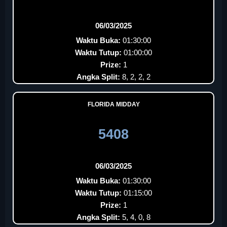
06/03/2025
Waktu Buka:
01:30:00
Waktu Tutup:
01:00:00
Prize:
1
Angka Split:
8, 2, 2, 2
FLORIDA MIDDAY
5408
06/03/2025
Waktu Buka:
01:30:00
Waktu Tutup:
01:15:00
Prize:
1
Angka Split:
5, 4, 0, 8