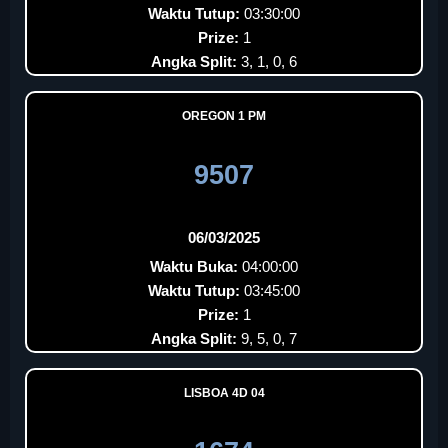
Waktu Tutup:
03:30:00
Prize:
1
Angka Split:
3, 1, 0, 6
OREGON 1 PM
9507
06/03/2025
Waktu Buka:
04:00:00
Waktu Tutup:
03:45:00
Prize:
1
Angka Split:
9, 5, 0, 7
LISBOA 4D 04