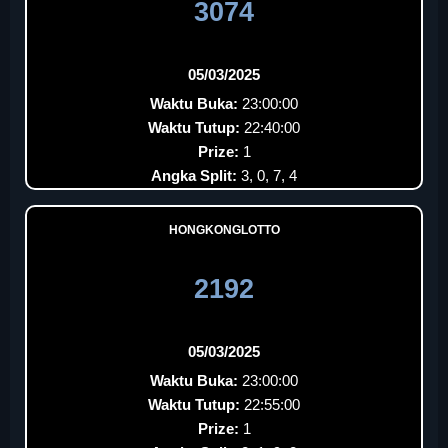
3074
05/03/2025
Waktu Buka:
23:00:00
Waktu Tutup:
22:40:00
Prize:
1
Angka Split:
3, 0, 7, 4
HONGKONGLOTTO
2192
05/03/2025
Waktu Buka:
23:00:00
Waktu Tutup:
22:55:00
Prize:
1