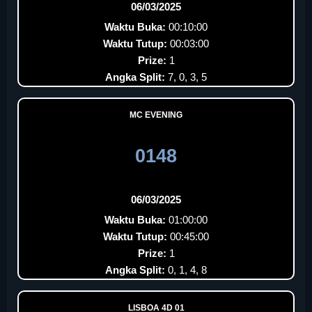
06/03/2025
Waktu Buka:
00:10:00
Waktu Tutup:
00:03:00
Prize:
1
Angka Split:
7, 0, 3, 5
MC EVENING
0148
06/03/2025
Waktu Buka:
01:00:00
Waktu Tutup:
00:45:00
Prize:
1
Angka Split:
0, 1, 4, 8
LISBOA 4D 01