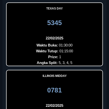
TEXAS DAY
5345
22/02/2025
Waktu Buka:
01:30:00
Waktu Tutup:
01:15:00
Prize:
1
Angka Split:
5, 3, 4, 5
ILLINOIS MIDDAY
0781
22/02/2025