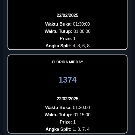
22/02/2025
Waktu Buka:
01:30:00
Waktu Tutup:
01:00:00
Prize:
1
Angka Split:
4, 8, 6, 8
FLORIDA MIDDAY
1374
22/02/2025
Waktu Buka:
01:30:00
Waktu Tutup:
01:15:00
Prize:
1
Angka Split:
1, 3, 7, 4