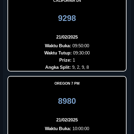
CALIFORNIA D4
9298
21/02/2025
Waktu Buka:
09:50:00
Waktu Tutup:
09:30:00
Prize:
1
Angka Split:
9, 2, 9, 8
OREGON 7 PM
8980
21/02/2025
Waktu Buka:
10:00:00