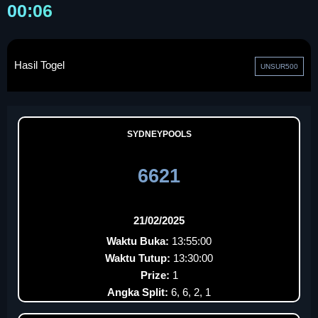
00:06
Hasil Togel
UNSUR500
SYDNEYPOOLS
6621
21/02/2025
Waktu Buka:
13:55:00
Waktu Tutup:
13:30:00
Prize:
1
Angka Split:
6, 6, 2, 1