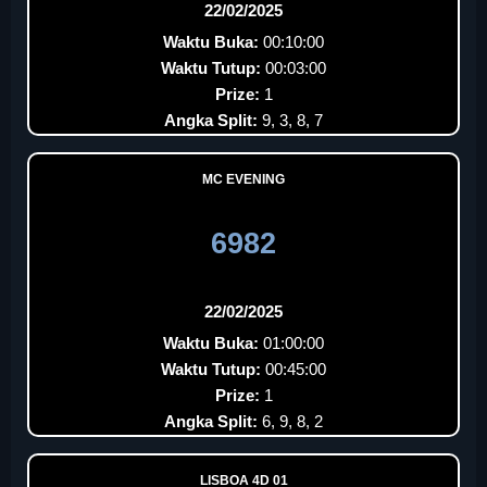
22/02/2025
Waktu Buka:
00:10:00
Waktu Tutup:
00:03:00
Prize:
1
Angka Split:
9, 3, 8, 7
MC EVENING
6982
22/02/2025
Waktu Buka:
01:00:00
Waktu Tutup:
00:45:00
Prize:
1
Angka Split:
6, 9, 8, 2
LISBOA 4D 01