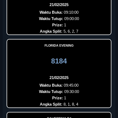
21/02/2025
Waktu Buka:
09:10:00
Waktu Tutup:
09:00:00
Prize:
1
Angka Split:
5, 6, 2, 7
FLORIDA EVENING
8184
21/02/2025
Waktu Buka:
09:45:00
Waktu Tutup:
09:30:00
Prize:
1
Angka Split:
8, 1, 8, 4