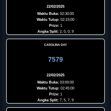
22/02/2025
Waktu Buka:
02:30:00
Waktu Tutup:
02:15:00
Prize:
1
Angka Split:
2, 0, 0, 9
CAROLINA DAY
7579
22/02/2025
Waktu Buka:
03:00:00
Waktu Tutup:
02:45:00
Prize:
1
Angka Split:
7, 5, 7, 9