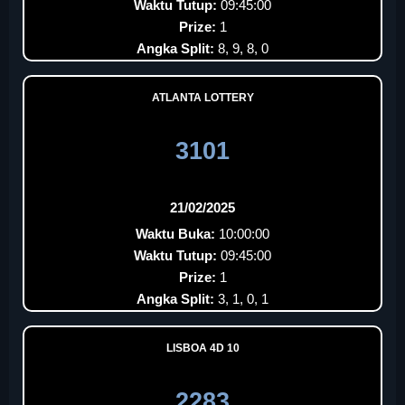
Waktu Tutup:
09:45:00
Prize:
1
Angka Split:
8, 9, 8, 0
ATLANTA LOTTERY
3101
21/02/2025
Waktu Buka:
10:00:00
Waktu Tutup:
09:45:00
Prize:
1
Angka Split:
3, 1, 0, 1
LISBOA 4D 10
2283