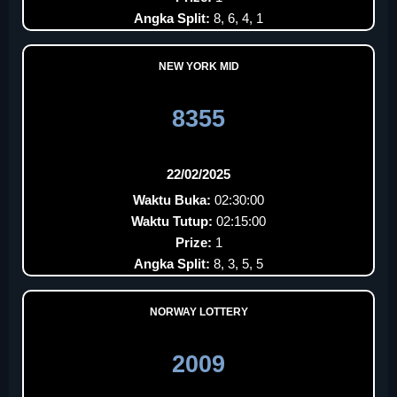
Angka Split:
8, 6, 4, 1
NEW YORK MID
8355
22/02/2025
Waktu Buka:
02:30:00
Waktu Tutup:
02:15:00
Prize:
1
Angka Split:
8, 3, 5, 5
NORWAY LOTTERY
2009