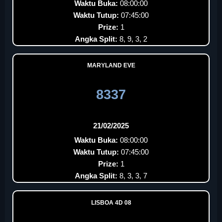
Waktu Buka:
08:00:00
Waktu Tutup:
07:45:00
Prize:
1
Angka Split:
8, 9, 3, 2
MARYLAND EVE
8337
21/02/2025
Waktu Buka:
08:00:00
Waktu Tutup:
07:45:00
Prize:
1
Angka Split:
8, 3, 3, 7
LISBOA 4D 08