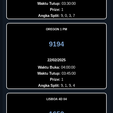
Waktu Tutup:
03:30:00
Prize:
1
Angka Split:
9, 0, 3, 7
OREGON 1 PM
9194
22/02/2025
Waktu Buka:
04:00:00
Waktu Tutup:
03:45:00
Prize:
1
Angka Split:
9, 1, 9, 4
LISBOA 4D 04