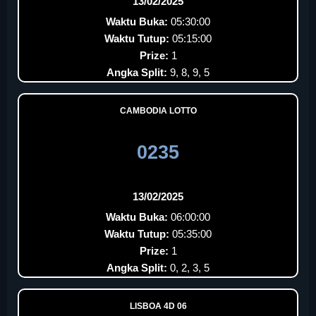
13/02/2025
Waktu Buka:
05:30:00
Waktu Tutup:
05:15:00
Prize:
1
Angka Split:
9, 8, 9, 5
CAMBODIA LOTTO
0235
13/02/2025
Waktu Buka:
06:00:00
Waktu Tutup:
05:35:00
Prize:
1
Angka Split:
0, 2, 3, 5
LISBOA 4D 06