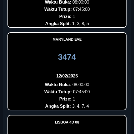
Waktu Buka:
08:00:00
Waktu Tutup:
07:45:00
Prize:
1
Angka Split:
1, 3, 8, 5
MARYLAND EVE
3474
12/02/2025
Waktu Buka:
08:00:00
Waktu Tutup:
07:45:00
Prize:
1
Angka Split:
3, 4, 7, 4
LISBOA 4D 08