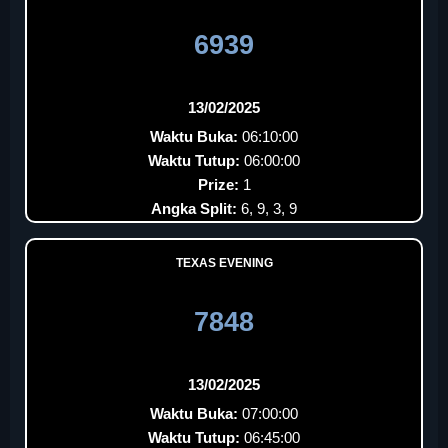
6939
13/02/2025
Waktu Buka:
06:10:00
Waktu Tutup:
06:00:00
Prize:
1
Angka Split:
6, 9, 3, 9
TEXAS EVENING
7848
13/02/2025
Waktu Buka:
07:00:00
Waktu Tutup:
06:45:00