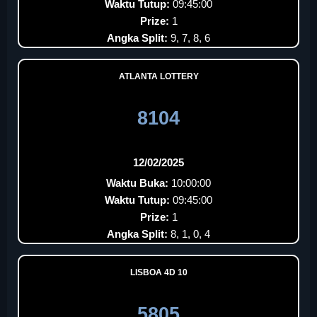
Waktu Tutup:
09:45:00
Prize:
1
Angka Split:
9, 7, 8, 6
ATLANTA LOTTERY
8104
12/02/2025
Waktu Buka:
10:00:00
Waktu Tutup:
09:45:00
Prize:
1
Angka Split:
8, 1, 0, 4
LISBOA 4D 10
5805