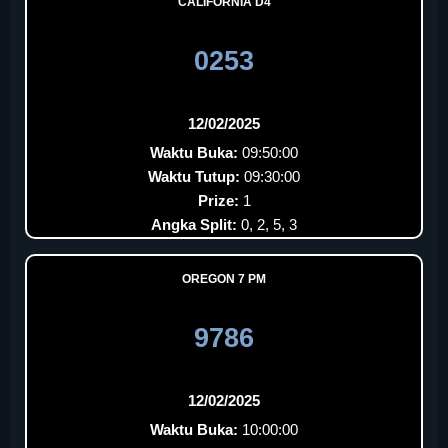
CALIFORNIA D4
0253
12/02/2025
Waktu Buka:
09:50:00
Waktu Tutup:
09:30:00
Prize:
1
Angka Split:
0, 2, 5, 3
OREGON 7 PM
9786
12/02/2025
Waktu Buka:
10:00:00