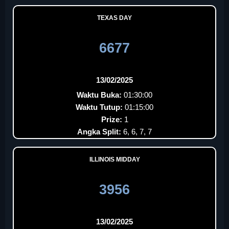
TEXAS DAY
6677
13/02/2025
Waktu Buka:
01:30:00
Waktu Tutup:
01:15:00
Prize:
1
Angka Split:
6, 6, 7, 7
ILLINOIS MIDDAY
3956
13/02/2025