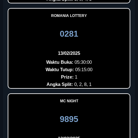
ROMANIA LOTTERY
0281
13/02/2025
Waktu Buka:
05:30:00
Waktu Tutup:
05:15:00
Prize:
1
Angka Split:
0, 2, 8, 1
MC NIGHT
9895