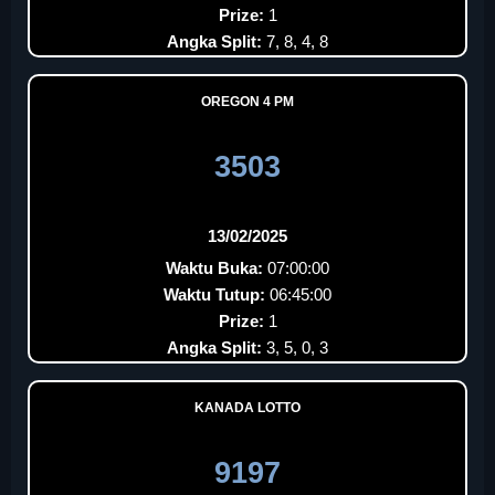
Prize:
1
Angka Split:
7, 8, 4, 8
OREGON 4 PM
3503
13/02/2025
Waktu Buka:
07:00:00
Waktu Tutup:
06:45:00
Prize:
1
Angka Split:
3, 5, 0, 3
KANADA LOTTO
9197