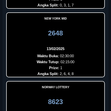
Angka Split:
0, 3, 1, 7
NEW YORK MID
2648
13/02/2025
Waktu Buka:
02:30:00
Waktu Tutup:
02:15:00
Prize:
1
Angka Split:
2, 6, 4, 8
NORWAY LOTTERY
8623