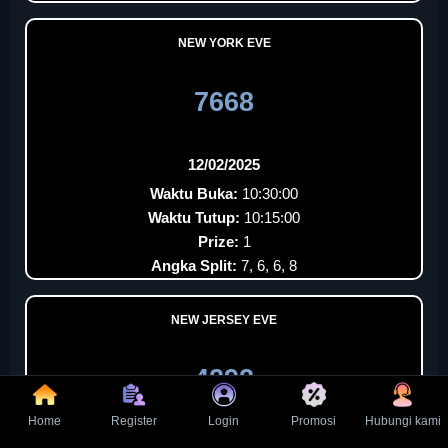
NEW YORK EVE
7668
12/02/2025
Waktu Buka:
10:30:00
Waktu Tutup:
10:15:00
Prize:
1
Angka Split:
7, 6, 6, 8
NEW JERSEY EVE
4292
Home
Register
Login
Promosi
Hubungi kami
12/02/2025