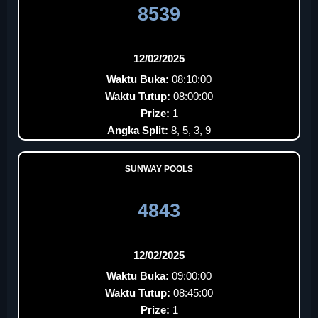
8539
12/02/2025
Waktu Buka:
08:10:00
Waktu Tutup:
08:00:00
Prize:
1
Angka Split:
8, 5, 3, 9
SUNWAY POOLS
4843
12/02/2025
Waktu Buka:
09:00:00
Waktu Tutup:
08:45:00
Prize:
1