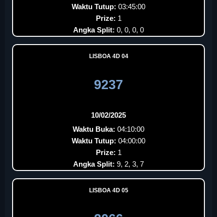
Waktu Tutup:
03:45:00
Prize:
1
Angka Split:
0, 0, 0, 0
LISBOA 4D 04
9237
10/02/2025
Waktu Buka:
04:10:00
Waktu Tutup:
04:00:00
Prize:
1
Angka Split:
9, 2, 3, 7
LISBOA 4D 05