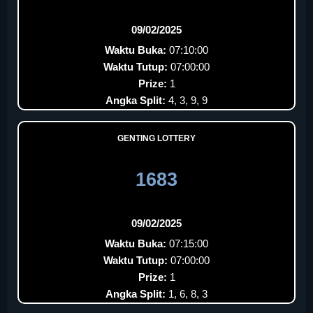
09/02/2025
Waktu Buka:
07:10:00
Waktu Tutup:
07:00:00
Prize:
1
Angka Split:
4, 3, 9, 9
GENTING LOTTERY
1683
09/02/2025
Waktu Buka:
07:15:00
Waktu Tutup:
07:00:00
Prize:
1
Angka Split:
1, 6, 8, 3