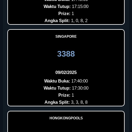
Waktu Tutup:
17:15:00
Prize:
1
Angka Split:
1, 0, 8, 2
SINGAPORE
3388
09/02/2025
Waktu Buka:
17:40:00
Waktu Tutup:
17:30:00
Prize:
1
Angka Split:
3, 3, 8, 8
HONGKONGPOOLS