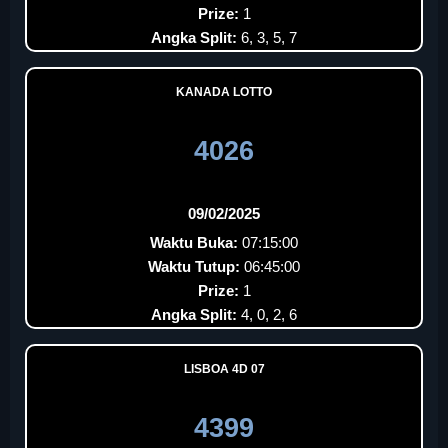
Prize:
1
Angka Split:
6, 3, 5, 7
KANADA LOTTO
4026
09/02/2025
Waktu Buka:
07:15:00
Waktu Tutup:
06:45:00
Prize:
1
Angka Split:
4, 0, 2, 6
LISBOA 4D 07
4399