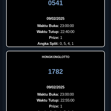
0541
09/02/2025
Waktu Buka:
23:00:00
Waktu Tutup:
22:40:00
Prize:
1
Angka Split:
0, 5, 4, 1
HONGKONGLOTTO
1782
09/02/2025
Waktu Buka:
23:00:00
Waktu Tutup:
22:55:00
Prize:
1