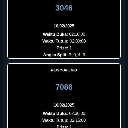
3046
10/02/2025
Waktu Buka:
02:10:00
Waktu Tutup:
02:00:00
Prize:
1
Angka Split:
3, 0, 4, 6
NEW YORK MID
7086
10/02/2025
Waktu Buka:
02:30:00
Waktu Tutup:
02:15:00
Prize:
1