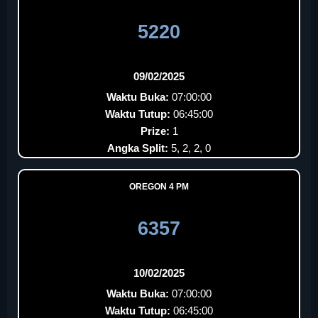
5220
09/02/2025
Waktu Buka:
07:00:00
Waktu Tutup:
06:45:00
Prize:
1
Angka Split:
5, 2, 2, 0
OREGON 4 PM
6357
10/02/2025
Waktu Buka:
07:00:00
Waktu Tutup:
06:45:00