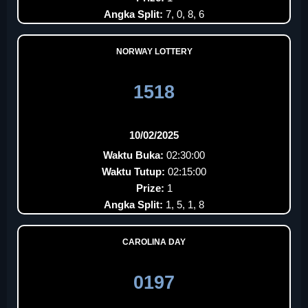
Angka Split:
7, 0, 8, 6
NORWAY LOTTERY
1518
10/02/2025
Waktu Buka:
02:30:00
Waktu Tutup:
02:15:00
Prize:
1
Angka Split:
1, 5, 1, 8
CAROLINA DAY
0197