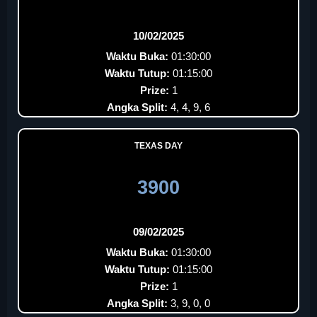
10/02/2025
Waktu Buka:
01:30:00
Waktu Tutup:
01:15:00
Prize:
1
Angka Split:
4, 4, 9, 6
TEXAS DAY
3900
09/02/2025
Waktu Buka:
01:30:00
Waktu Tutup:
01:15:00
Prize:
1
Angka Split:
3, 9, 0, 0