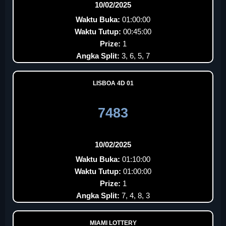
10/02/2025
Waktu Buka:
01:00:00
Waktu Tutup:
00:45:00
Prize:
1
Angka Split:
3, 6, 5, 7
LISBOA 4D 01
7483
10/02/2025
Waktu Buka:
01:10:00
Waktu Tutup:
01:00:00
Prize:
1
Angka Split:
7, 4, 8, 3
MIAMI LOTTERY