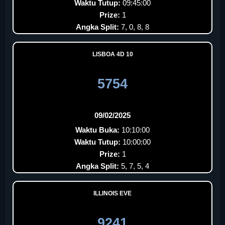
Waktu Tutup:
09:45:00
Prize:
1
Angka Split:
7, 0, 8, 8
LISBOA 4D 10
5754
09/02/2025
Waktu Buka:
10:10:00
Waktu Tutup:
10:00:00
Prize:
1
Angka Split:
5, 7, 5, 4
ILLINOIS EVE
9241