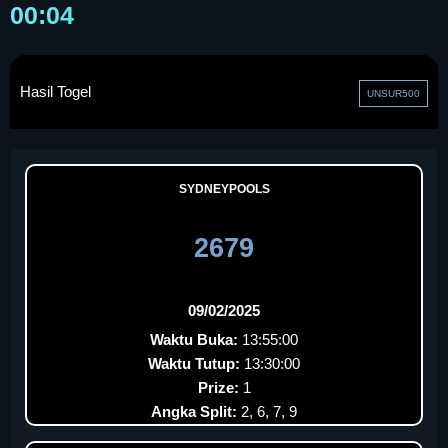
00:04
Hasil Togel
UNSUR500
SYDNEYPOOLS
2679
09/02/2025
Waktu Buka:
13:55:00
Waktu Tutup:
13:30:00
Prize:
1
Angka Split:
2, 6, 7, 9