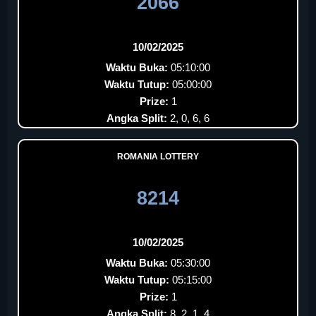
2066
10/02/2025
Waktu Buka:
05:10:00
Waktu Tutup:
05:00:00
Prize:
1
Angka Split:
2, 0, 6, 6
ROMANIA LOTTERY
8214
10/02/2025
Waktu Buka:
05:30:00
Waktu Tutup:
05:15:00
Prize:
1
Angka Split:
8, 2, 1, 4