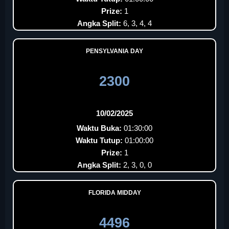
Prize:
1
Angka Split:
6, 3, 4, 4
PENSYLVANIA DAY
2300
10/02/2025
Waktu Buka:
01:30:00
Waktu Tutup:
01:00:00
Prize:
1
Angka Split:
2, 3, 0, 0
FLORIDA MIDDAY
4496