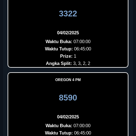
3322
04/02/2025
Waktu Buka:
07:00:00
Waktu Tutup:
06:45:00
Prize:
1
Angka Split:
3, 3, 2, 2
OREGON 4 PM
8590
04/02/2025
Waktu Buka:
07:00:00
Waktu Tutup:
06:45:00