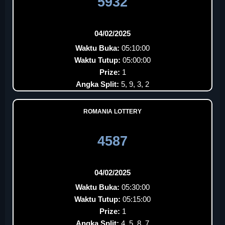
5932
04/02/2025
Waktu Buka:
05:10:00
Waktu Tutup:
05:00:00
Prize:
1
Angka Split:
5, 9, 3, 2
ROMANIA LOTTERY
4587
04/02/2025
Waktu Buka:
05:30:00
Waktu Tutup:
05:15:00
Prize:
1
Angka Split:
4, 5, 8, 7