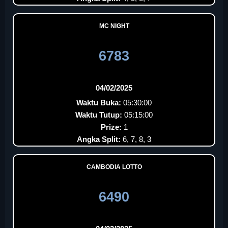
MC NIGHT
6783
04/02/2025
Waktu Buka:
05:30:00
Waktu Tutup:
05:15:00
Prize:
1
Angka Split:
6, 7, 8, 3
CAMBODIA LOTTO
6490