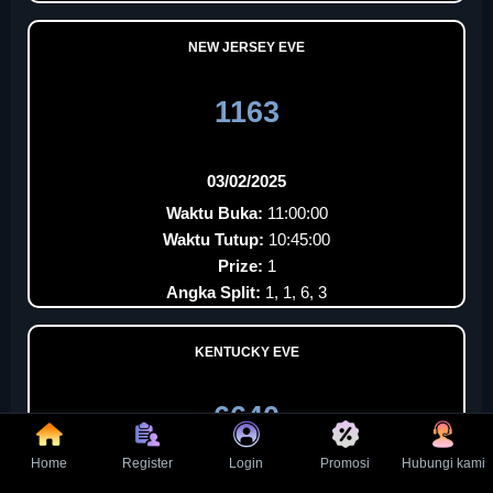
NEW JERSEY EVE
1163
03/02/2025
Waktu Buka:
11:00:00
Waktu Tutup:
10:45:00
Prize:
1
Angka Split:
1, 1, 6, 3
KENTUCKY EVE
6640
Home
Register
Login
Promosi
Hubungi kami
03/02/2025