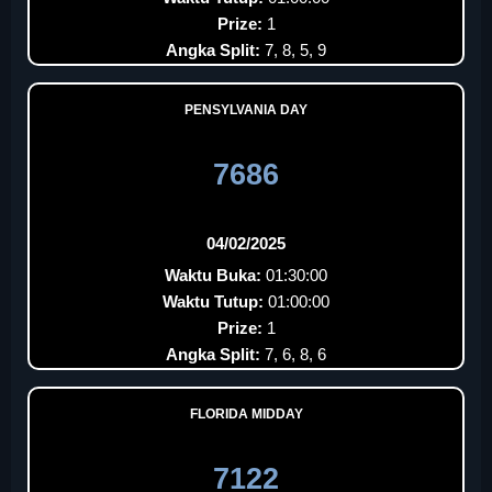
Prize:
1
Angka Split:
7, 8, 5, 9
PENSYLVANIA DAY
7686
04/02/2025
Waktu Buka:
01:30:00
Waktu Tutup:
01:00:00
Prize:
1
Angka Split:
7, 6, 8, 6
FLORIDA MIDDAY
7122