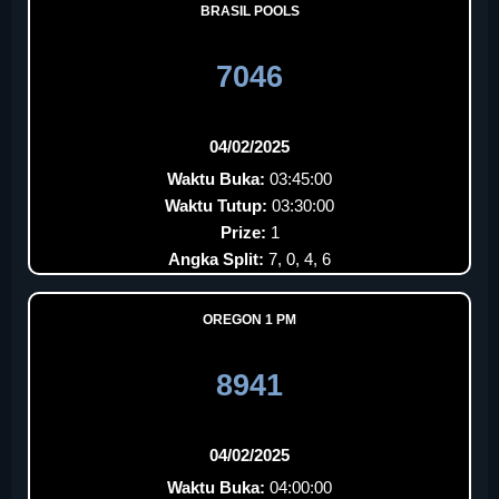
BRASIL POOLS
7046
04/02/2025
Waktu Buka:
03:45:00
Waktu Tutup:
03:30:00
Prize:
1
Angka Split:
7, 0, 4, 6
OREGON 1 PM
8941
04/02/2025
Waktu Buka:
04:00:00