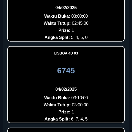
04/02/2025
Waktu Buka:
03:00:00
Waktu Tutup:
02:45:00
Prize:
1
Angka Split:
5, 4, 5, 0
LISBOA 4D 03
6745
04/02/2025
Waktu Buka:
03:10:00
Waktu Tutup:
03:00:00
Prize:
1
Angka Split:
6, 7, 4, 5