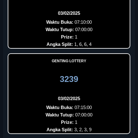
03/02/2025
Waktu Buka:
07:10:00
Waktu Tutup:
07:00:00
Prize:
1
Angka Split:
1, 6, 6, 4
GENTING LOTTERY
3239
03/02/2025
Waktu Buka:
07:15:00
Waktu Tutup:
07:00:00
Prize:
1
Angka Split:
3, 2, 3, 9