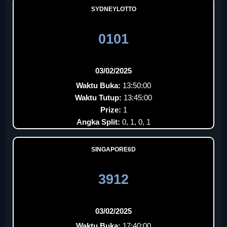
SYDNEYLOTTO
0101
03/02/2025
Waktu Buka:
13:50:00
Waktu Tutup:
13:45:00
Prize:
1
Angka Split:
0, 1, 0, 1
SINGAPORE6D
3912
03/02/2025
Waktu Buka:
17:40:00