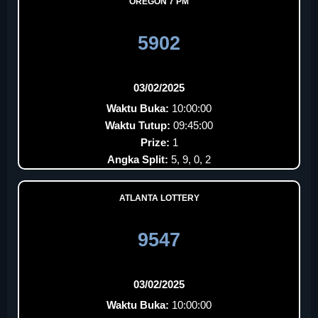
OREGON 7 PM
5902
03/02/2025
Waktu Buka:
10:00:00
Waktu Tutup:
09:45:00
Prize:
1
Angka Split:
5, 9, 0, 2
ATLANTA LOTTERY
9547
03/02/2025
Waktu Buka:
10:00:00