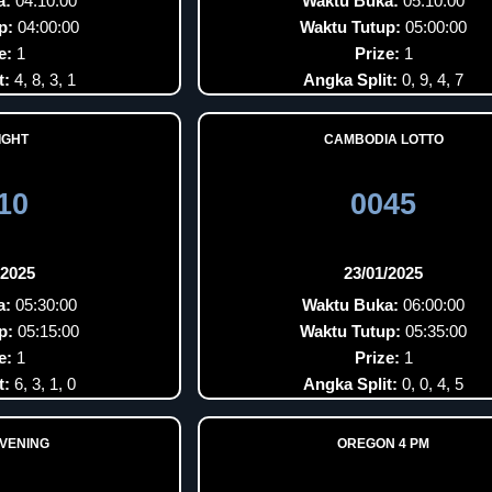
a:
04:10:00
Waktu Buka:
05:10:00
p:
04:00:00
Waktu Tutup:
05:00:00
e:
1
Prize:
1
t:
4, 8, 3, 1
Angka Split:
0, 9, 4, 7
IGHT
CAMBODIA LOTTO
10
0045
/2025
23/01/2025
a:
05:30:00
Waktu Buka:
06:00:00
p:
05:15:00
Waktu Tutup:
05:35:00
e:
1
Prize:
1
t:
6, 3, 1, 0
Angka Split:
0, 0, 4, 5
VENING
OREGON 4 PM