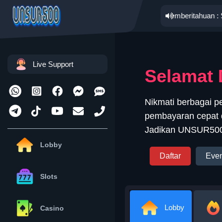
Pemberitahuan : Situs Resmi Menampi
Live Support
Selamat 
Nikmati berbagai p
pembayaran cepat 
Jadikan UNSUR500 s
Lobby
Daftar
Even
Slots
Lobby
Casino