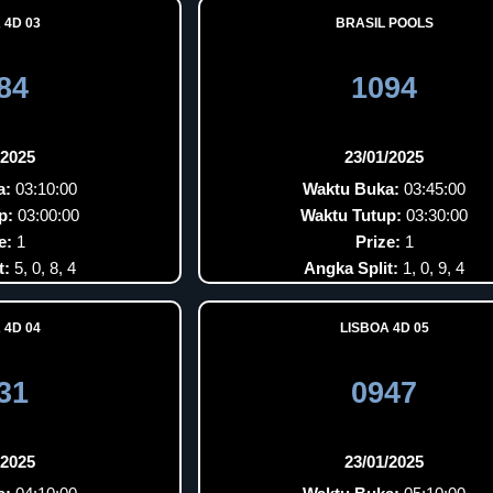
 4D 03
BRASIL POOLS
84
1094
/2025
23/01/2025
a:
03:10:00
Waktu Buka:
03:45:00
p:
03:00:00
Waktu Tutup:
03:30:00
e:
1
Prize:
1
t:
5, 0, 8, 4
Angka Split:
1, 0, 9, 4
 4D 04
LISBOA 4D 05
31
0947
/2025
23/01/2025