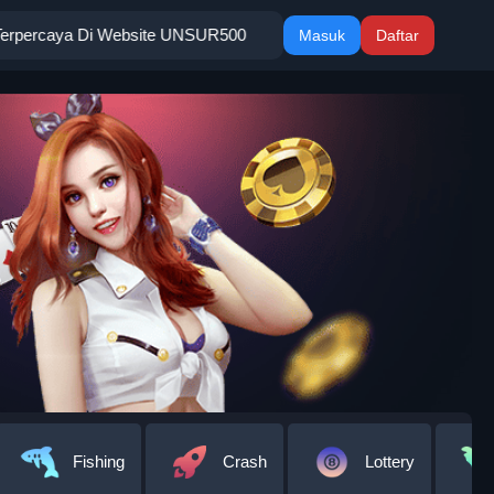
site UNSUR500
Masuk
Daftar
Fishing
Crash
Lottery