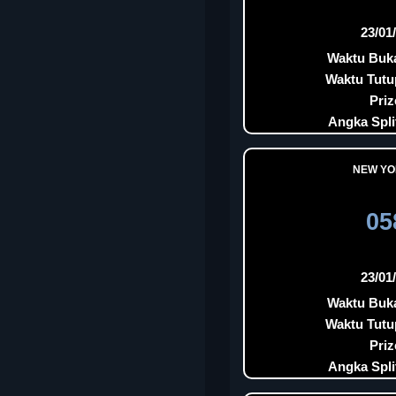
23/01
Waktu Buk
Waktu Tutu
Priz
Angka Spli
NEW YO
05
23/01
Waktu Buk
Waktu Tutu
Priz
Angka Spli