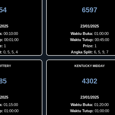
54
6597
/2025
23/01/2025
a:
00:10:00
Waktu Buka:
01:00:00
p:
00:01:00
Waktu Tutup:
00:45:00
e:
1
Prize:
1
t:
0, 5, 5, 4
Angka Split:
6, 5, 9, 7
OTTERY
KENTUCKY MIDDAY
85
4302
/2025
23/01/2025
a:
01:15:00
Waktu Buka:
01:20:00
p:
01:00:00
Waktu Tutup:
01:00:00