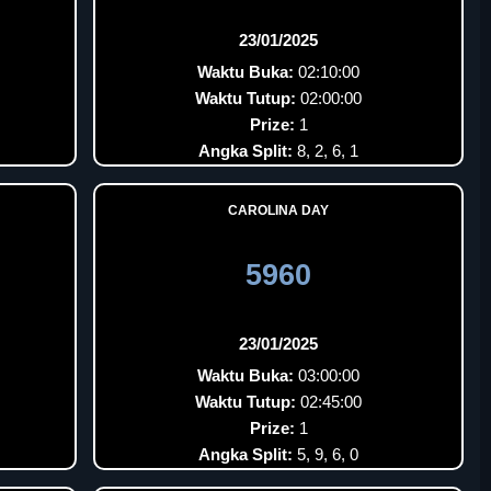
23/01/2025
Waktu Buka:
02:10:00
Waktu Tutup:
02:00:00
Prize:
1
Angka Split:
8, 2, 6, 1
CAROLINA DAY
5960
23/01/2025
Waktu Buka:
03:00:00
Waktu Tutup:
02:45:00
Prize:
1
Angka Split:
5, 9, 6, 0