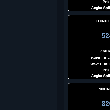
Priz
Angka Spli
FLORIDA
52
23/01
Waktu Buk
Waktu Tutu
Priz
Angka Spli
VIRGIN
82