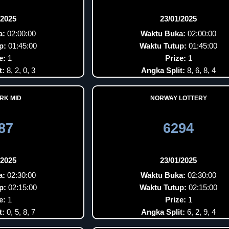
/2025
23/01/2025
a:
02:00:00
Waktu Buka:
02:00:00
p:
01:45:00
Waktu Tutup:
01:45:00
e:
1
Prize:
1
t:
8, 2, 0, 3
Angka Split:
8, 6, 8, 4
RK MID
NORWAY LOTTERY
87
6294
/2025
23/01/2025
a:
02:30:00
Waktu Buka:
02:30:00
p:
02:15:00
Waktu Tutup:
02:15:00
e:
1
Prize:
1
t:
0, 5, 8, 7
Angka Split:
6, 2, 9, 4